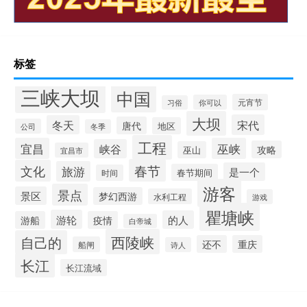
标签
三峡大坝
中国
元宵节
你可以
习俗
大坝
宋代
冬天
唐代
地区
公司
冬季
工程
宜昌
巫峡
峡谷
攻略
巫山
宜昌市
春节
文化
旅游
是一个
春节期间
时间
游客
景点
景区
梦幻西游
水利工程
游戏
瞿塘峡
游轮
的人
游船
疫情
白帝城
西陵峡
自己的
还不
重庆
船闸
诗人
长江
长江流域