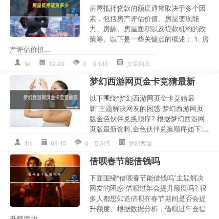
房屋抵押贷款的额度通常取决于多个因
素，包括房产评估价值、房屋变现能
力、房龄、房屋面积以及贷款机构的政
策等。以下是一些关键点的概述： 1. 房
产评估价值...
fw
12-29
0
183
文章列表
梦幻西游网页金卡竞猜最新
以下围绕“梦幻西游网页金卡竞猜最
新”主题解决网友的困惑 梦幻西游网页
版金色伙伴兑换顺序? 根据梦幻西游网
页版最新资料,金色伙伴兑换顺序如下:...
lhx
06-15
0
315
梦幻西游
借呗春节能借钱吗
下面围绕“借呗春节能借钱吗”主题解决
网友的困惑 借呗过年会提升额度吗? 很
多人都想知道借呗在春节期间是否会提
升额度。根据数据分析，借呗过年会提
升额度的...