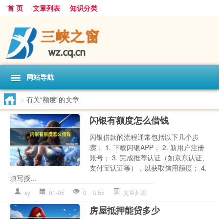
首 页
文章列表
知识分类
网站导航
>
有关“额度”的文章
闪银有额度怎么借钱
闪银借款的流程通常包括以下几个步
骤： 1. 下载闪银APP； 2. 新用户注册
账号； 3. 完成推荐认证（如京东认证、
支付宝认证等），以获取信用额度； 4.
填写授...
sy
01-05
0
55
文章列表
房屋抵押能贷多少