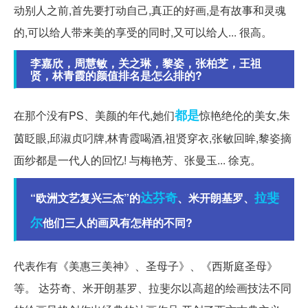
动别人之前,首先要打动自己,真正的好画,是有故事和灵魂
的,可以给人带来美的享受的同时,又可以给人... 很高。
李嘉欣，周慧敏，关之琳，黎姿，张柏芝，王祖
贤，林青霞的颜值排名是怎么排的?
都是
在那个没有PS、美颜的年代,她们
惊艳绝伦的美女,朱
茵眨眼,邱淑贞叼牌,林青霞喝酒,祖贤穿衣,张敏回眸,黎姿摘
面纱都是一代人的回忆! 与梅艳芳、张曼玉... 徐克。
达芬奇
拉斐
“欧洲文艺复兴三杰”的
、米开朗基罗、
尔
他们三人的画风有怎样的不同?
代表作有《美惠三美神》、圣母子》、《西斯庭圣母》
等。 达芬奇、米开朗基罗、拉斐尔以高超的绘画技法不同