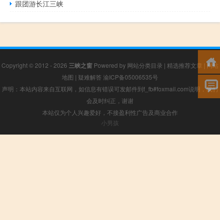
跟团游长江三峡
Copyright © 2012 - 2026
三峡之窗
Powered by
网站分类目录
|
精选推荐文章
|
网站
地图
|
疑难解答
渝ICP备05006535号
声明：本站内容来自互联网，如信息有错误可发邮件到f_fb#foxmail.com说明，我们
会及时纠正，谢谢
本站仅为个人兴趣爱好，不接盈利性广告及商业合作
小男孩