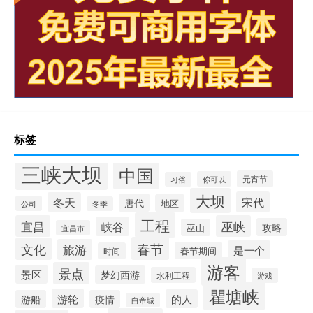
标签
三峡大坝
中国
元宵节
你可以
习俗
大坝
宋代
冬天
唐代
地区
公司
冬季
工程
宜昌
巫峡
峡谷
攻略
巫山
宜昌市
春节
文化
旅游
是一个
春节期间
时间
游客
景点
景区
梦幻西游
水利工程
游戏
瞿塘峡
游轮
的人
游船
疫情
白帝城