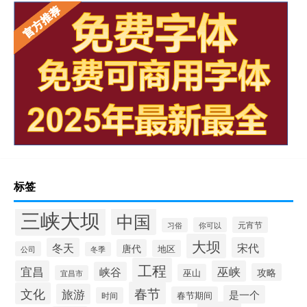
标签
三峡大坝
中国
元宵节
你可以
习俗
大坝
宋代
冬天
唐代
地区
公司
冬季
工程
宜昌
巫峡
峡谷
攻略
巫山
宜昌市
春节
文化
旅游
是一个
春节期间
时间