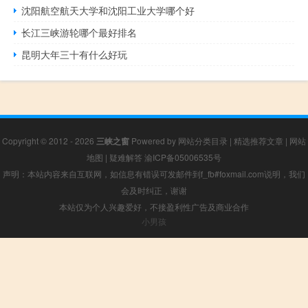
沈阳航空航天大学和沈阳工业大学哪个好
长江三峡游轮哪个最好排名
昆明大年三十有什么好玩
Copyright © 2012 - 2026
三峡之窗
Powered by
网站分类目录
|
精选推荐文章
|
网站
地图
|
疑难解答
渝ICP备05006535号
声明：本站内容来自互联网，如信息有错误可发邮件到f_fb#foxmail.com说明，我们
会及时纠正，谢谢
本站仅为个人兴趣爱好，不接盈利性广告及商业合作
小男孩