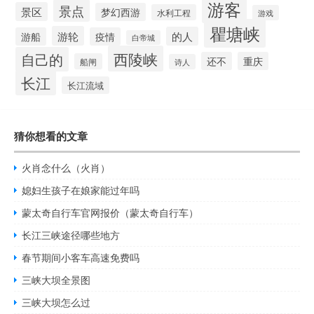
游客
景点
景区
梦幻西游
水利工程
游戏
瞿塘峡
游轮
的人
游船
疫情
白帝城
西陵峡
自己的
还不
重庆
船闸
诗人
长江
长江流域
猜你想看的文章
火肖念什么（火肖）
媳妇生孩子在娘家能过年吗
蒙太奇自行车官网报价（蒙太奇自行车）
长江三峡途径哪些地方
春节期间小客车高速免费吗
三峡大坝全景图
三峡大坝怎么过