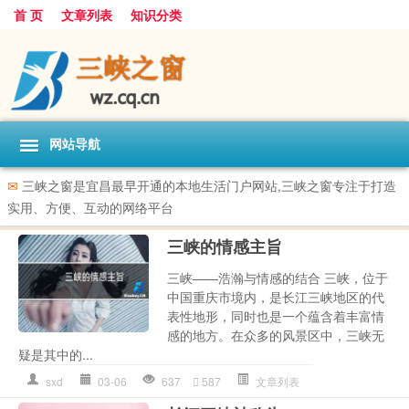
首 页
文章列表
知识分类
网站导航
✉
三峡之窗是宜昌最早开通的本地生活门户网站,三峡之窗专注于打造
实用、方便、互动的网络平台
三峡的情感主旨
三峡——浩瀚与情感的结合 三峡，位于
中国重庆市境内，是长江三峡地区的代
表性地形，同时也是一个蕴含着丰富情
感的地方。在众多的风景区中，三峡无
疑是其中的...
sxd
03-06
637
587
文章列表