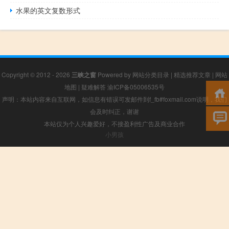
水果的英文复数形式
Copyright © 2012 - 2026
三峡之窗
Powered by
网站分类目录
|
精选推荐文章
|
网站
地图
|
疑难解答
渝ICP备05006535号
声明：本站内容来自互联网，如信息有错误可发邮件到f_fb#foxmail.com说明，我们
会及时纠正，谢谢
本站仅为个人兴趣爱好，不接盈利性广告及商业合作
小男孩