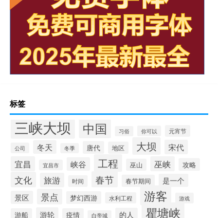
标签
三峡大坝
中国
元宵节
你可以
习俗
大坝
宋代
冬天
唐代
地区
公司
冬季
工程
宜昌
巫峡
峡谷
攻略
巫山
宜昌市
春节
文化
旅游
是一个
春节期间
时间
游客
景点
景区
梦幻西游
水利工程
游戏
瞿塘峡
游轮
的人
游船
疫情
白帝城