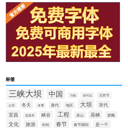
标签
三峡大坝
中国
元宵节
你可以
习俗
大坝
宋代
冬天
唐代
地区
公司
冬季
工程
宜昌
巫峡
峡谷
攻略
巫山
宜昌市
春节
文化
旅游
是一个
春节期间
时间