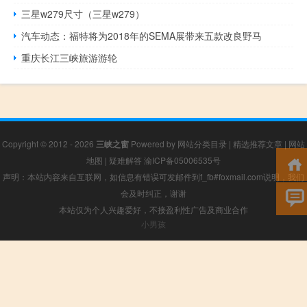
三星w279尺寸（三星w279）
汽车动态：福特将为2018年的SEMA展带来五款改良野马
重庆长江三峡旅游游轮
Copyright © 2012 - 2026
三峡之窗
Powered by
网站分类目录
|
精选推荐文章
|
网站
地图
|
疑难解答
渝ICP备05006535号
声明：本站内容来自互联网，如信息有错误可发邮件到f_fb#foxmail.com说明，我们
会及时纠正，谢谢
本站仅为个人兴趣爱好，不接盈利性广告及商业合作
小男孩