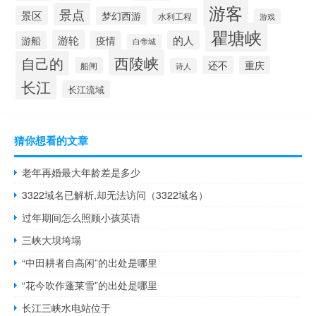
游客
景点
景区
梦幻西游
水利工程
游戏
瞿塘峡
游轮
的人
游船
疫情
白帝城
西陵峡
自己的
还不
重庆
船闸
诗人
长江
长江流域
猜你想看的文章
老年再婚最大年龄差是多少
3322域名已解析,却无法访问（3322域名）
过年期间怎么照顾小孩英语
三峡大坝垮塌
“中田耕者自高闲”的出处是哪里
“花今吹作蓬莱雪”的出处是哪里
长江三峡水电站位于