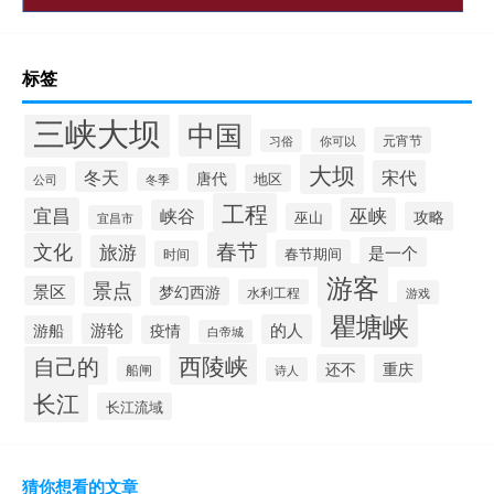
标签
三峡大坝
中国
元宵节
你可以
习俗
大坝
宋代
冬天
唐代
地区
公司
冬季
工程
宜昌
巫峡
峡谷
攻略
巫山
宜昌市
春节
文化
旅游
是一个
春节期间
时间
游客
景点
景区
梦幻西游
水利工程
游戏
瞿塘峡
游轮
的人
游船
疫情
白帝城
西陵峡
自己的
还不
重庆
船闸
诗人
长江
长江流域
猜你想看的文章