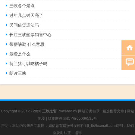
三峡各个景点
过年几点钟天亮了
民间借贷违法吗
长江三峡船票销售中心
带薪缺勤 什么意思
章缎是什么
荷兰猪可以吃橘子吗
朗读三峡
Copyright © 2012 - 2026
三峡之窗
Powered by
网站分类目录
|
精选推荐文章
|
网站
地图
|
疑难解答
渝ICP备05006535号
声明：本站内容来自互联网，如信息有错误可发邮件到f_fb#foxmail.com说明，我们
会及时纠正，谢谢