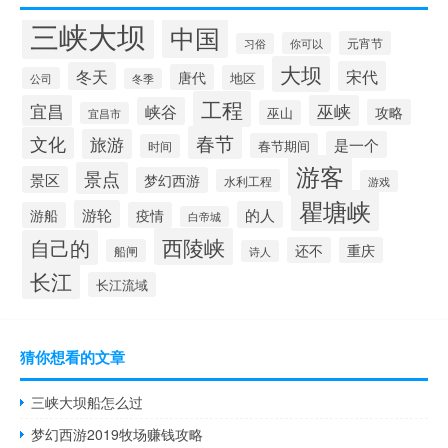
三峡大坝
中国
元宵节
你可以
习俗
大坝
宋代
冬天
唐代
地区
公司
冬季
工程
宜昌
巫峡
峡谷
攻略
巫山
宜昌市
春节
文化
旅游
是一个
春节期间
时间
游客
景点
景区
梦幻西游
水利工程
游戏
瞿塘峡
游轮
的人
游船
疫情
白帝城
西陵峡
自己的
还不
重庆
船闸
诗人
长江
长江流域
猜你想看的文章
三峡大坝船怎么过
梦幻西游2019牧场赚钱攻略