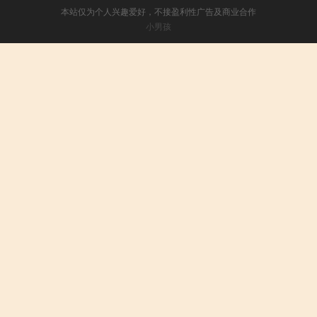
本站仅为个人兴趣爱好，不接盈利性广告及商业合作
小男孩