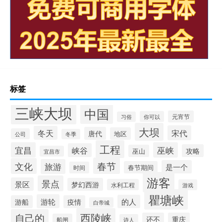
标签
三峡大坝
中国
元宵节
你可以
习俗
大坝
宋代
冬天
唐代
地区
公司
冬季
工程
宜昌
巫峡
峡谷
攻略
巫山
宜昌市
春节
文化
旅游
是一个
春节期间
时间
游客
景点
景区
梦幻西游
水利工程
游戏
瞿塘峡
游轮
的人
游船
疫情
白帝城
西陵峡
自己的
还不
重庆
船闸
诗人