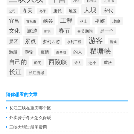
元宵节
你可以
习俗
大坝
宋代
冬天
唐代
地区
公司
冬季
工程
宜昌
巫峡
峡谷
攻略
巫山
宜昌市
春节
文化
旅游
是一个
春节期间
时间
游客
景点
景区
梦幻西游
水利工程
游戏
瞿塘峡
游轮
的人
游船
疫情
白帝城
西陵峡
自己的
还不
重庆
船闸
诗人
长江
长江流域
猜你想看的文章
长江三峡在重庆哪个区
外卖骑手冬天怎么保暖
三峡大坝过船闸费用