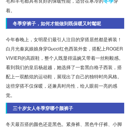
冬季
毛和羊毛都具有良好的保暖性能，适合在寒冷的
穿
着。
冬季穿裤子，如何才能做到既保暖又时髦呢
今年春晚上，女明星们最引人注目的穿搭居然都是裤装！
白月光秦岚娘娘身穿Gucci红色西装外套，搭配上ROGER
VIVIER的高跟鞋，整个人既显得温婉又带着一丝刚毅感。
看到我们的皇后杨超越，她选择了一套黑白格子西装，搭
配上一双酷炫的运动鞋，展现出了自己的独特时尚风格。
这些穿搭不仅保暖，还兼具时尚性，给人眼前一亮的感
觉。
三十岁女人冬季穿哪个颜裤子
冬天最百搭的颜色还是黑色。紧身裤、黑色牛仔裤、小脚