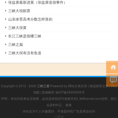
张益唐最新进展（张益唐造假事件）
三峡大坝邮票
山东体育高考分数怎样算的
三峡大坝黄
长江三峡是指哪三峡
三峡之巅
三峡大坝有没有鱼道
Copyright © 2012 - 2026
三峡之窗
Powered by
网站分类目录
|
精选推荐文章
|
网站
地图
|
疑难解答
渝ICP备05006535号
声明：本站内容来自互联网，如信息有错误可发邮件到f_fb#foxmail.com说明，我们
会及时纠正，谢谢
本站仅为个人兴趣爱好，不接盈利性广告及商业合作
小男孩