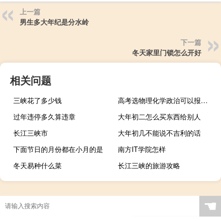
上一篇
男生多大年纪是分水岭
下一篇
冬天家里门锁怎么开好
相关问题
三峡花了多少钱
高考选物理化学政治可以报哪些专业
过年违停多久算违章
大年初二怎么买东西给别人
长江三峡市
大年初几不能说不吉利的话
下面节日的月份都在小月的是
南方IT学院怎样
冬天易种什么菜
长江三峡的旅游攻略
☚