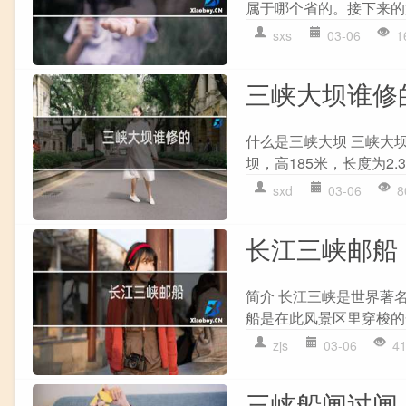
属于哪个省的。接下来的文
sxs
03-06
1
三峡大坝谁修
什么是三峡大坝 三峡大
坝，高185米，长度为2
sxd
03-06
8
长江三峡邮船
简介 长江三峡是世界著
船是在此风景区里穿梭的
zjs
03-06
4
三峡船闸过闸