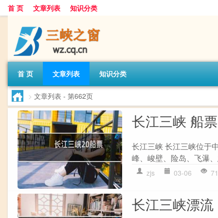
首 页
文章列表
知识分类
首 页
文章列表
知识分类
>
文章列表
- 第662页
长江三峡 船票
长江三峡 长江三峡位于
峰、峻壁、险岛、飞瀑、急
zjs
03-06
7
长江三峡漂流