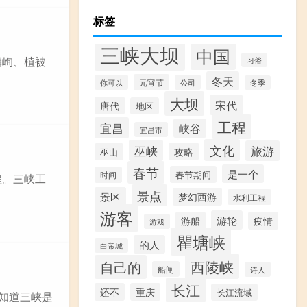
标签
三峡大坝
中国
嶙峋、植被
习俗
冬天
元宵节
你可以
公司
冬季
大坝
宋代
唐代
地区
工程
宜昌
峡谷
宜昌市
文化
巫峡
旅游
攻略
巫山
春节
是一个
春节期间
时间
程。三峡工
景点
景区
梦幻西游
水利工程
游客
游轮
游船
疫情
游戏
瞿塘峡
的人
白帝城
西陵峡
自己的
船闸
诗人
长江
还不
重庆
长江流域
不知道三峡是