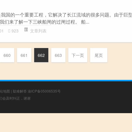
是我国的一个重要工程，它解决了长江流域的很多问题。由于巨
们来了解一下三峡船闸的过闸过程。 船...
01
923
文章列表
660
661
662
663
下一页
尾页
站地图
|
疑难解答
渝ICP备05006535号
，我们会及时纠正，谢谢