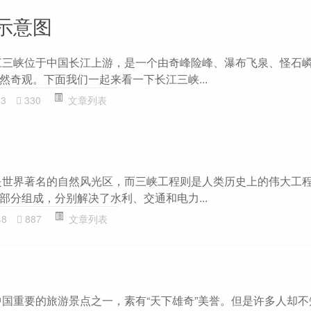
示意图
江三峡位于中国长江上游，是一个由奇峰险峰、瀑布飞泉、怪石
然奇观。下面我们一起来看一下长江三峡...
63
330
文章列表
是世界著名的自然风光区，而三峡工程则是人类历史上的伟大工
部分组成，分别解决了水利、交通和电力...
48
887
文章列表
中国重要的旅游景点之一，素有“天下雄奇”美誉。但是许多人却