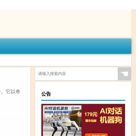
☚
一。它以奇
公告