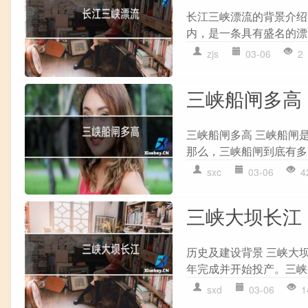
长江三峡漂流的背景介绍
内，是一条具有盛名的漂
zjs
03-06
2
三峡船闸多高
三峡船闸多高 三峡船闸
那么，三峡船闸到底有多高
sxc
03-06
4
三峡大坝长江
历史及建设背景 三峡大坝
年完成并开始投产。三峡
sxd
03-06
1