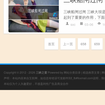
三峡船闸过闸 三峡大坝
起到了重要的作用，下面我
sxc
03-06
1
首页
上一页
658
659
Copyright © 2012 - 2026
三峡之窗
Powered by
网站分类目录
|
精选推荐文章
|
网
声明：本站内容来自互联网，如信息有错误可发邮件到f_fb#foxmail.com说明
本站仅为个人兴趣爱好，不接盈利性广告及商业合作