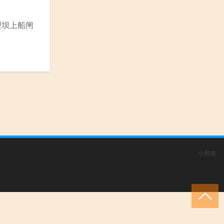
型坝上船闸
小男孩