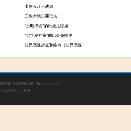
出发长江三峡游
三峡大坝主要景点
“丕昭鸿名”的出处是哪里
“七字秘神童”的出处是哪里
汕昆高速起点和终点（汕昆高速）
站地图
|
疑难解答
渝ICP备05006535号
，我们会及时纠正，谢谢