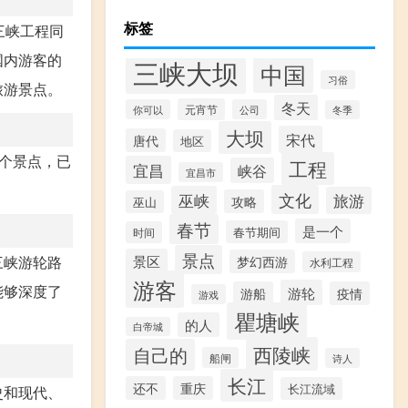
标签
三峡工程同
国内游客的
三峡大坝
中国
习俗
旅游景点。
冬天
元宵节
你可以
公司
冬季
大坝
宋代
唐代
地区
个景点，已
工程
宜昌
峡谷
宜昌市
文化
巫峡
旅游
攻略
巫山
春节
是一个
春节期间
时间
景点
景区
三峡游轮路
梦幻西游
水利工程
游客
能够深度了
游轮
游船
疫情
游戏
瞿塘峡
的人
白帝城
西陵峡
自己的
船闸
诗人
长江
还不
重庆
长江流域
史和现代、