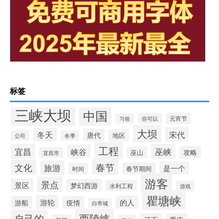
标签
三峡大坝
中国
元宵节
你可以
习俗
大坝
宋代
冬天
唐代
地区
公司
冬季
工程
宜昌
巫峡
峡谷
攻略
巫山
宜昌市
春节
文化
旅游
是一个
春节期间
时间
游客
景点
景区
梦幻西游
水利工程
游戏
瞿塘峡
游轮
的人
游船
疫情
白帝城
西陵峡
自己的