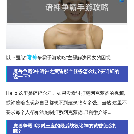
诸神
以下围绕“
争霸手游攻略”主题解决网友的困惑
魔兽争霸3中诸神之黄昏那个任务怎么过?要详细的
说一下?
Hello,这里是碎碎念君。如果没看过打翻阿克蒙德的视频,
或许连暗夜玩家自己都想不到建筑物有多强。当然,这里不
要求每个人都如法炮制打败阿克蒙德,只稍微介绍...
魔兽争霸III冰封王座的最后战役诸神的黄昏怎么打
哦?