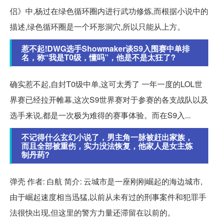
侣》中,杨过在绿色循环圈内进行武功修炼,而根据小说中的
描述,绿色循环圈是一个环形洞穴,所以只能从上方。
惹不起!DWG选手Showmaker谈S9入围赛中单排
名，称“我是T0级，懂吗”，他是不是太狂了?
确实惹不起,自封T0级中单,这可太秀了 一年一度的LOL世
界赛已经拉开帷幕,这次S9世界赛对于参赛的各支战队以及
选手来说,都是一次极为难得的赛事体验。而在S9入...
不记得什么玄幻小说了，男主角一脉被赶出家族，
而且全部被重伤，实力没法恢复，他家人是女主炼
制丹药?
弹壳 作者: 白航 简介: 云城市是一座刚刚崛起的海边城市,
由于崛起速度相当迅猛,以前从未有过的刑事案件和犯罪手
法很快出现,但这里的警方力量还滞留在以前的。