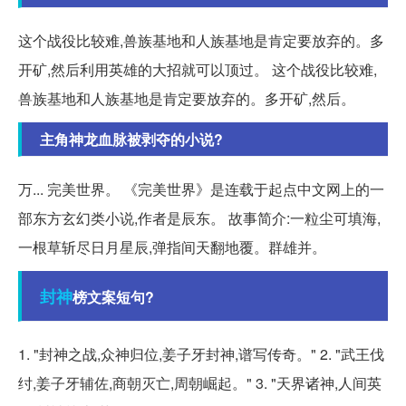
这个战役比较难,兽族基地和人族基地是肯定要放弃的。多
开矿,然后利用英雄的大招就可以顶过。 这个战役比较难,
兽族基地和人族基地是肯定要放弃的。多开矿,然后。
主角神龙血脉被剥夺的小说?
万... 完美世界。 《完美世界》是连载于起点中文网上的一
部东方玄幻类小说,作者是辰东。 故事简介:一粒尘可填海,
一根草斩尽日月星辰,弹指间天翻地覆。群雄并。
封神
榜文案短句?
1. "封神之战,众神归位,姜子牙封神,谱写传奇。" 2. "武王伐
纣,姜子牙辅佐,商朝灭亡,周朝崛起。" 3. "天界诸神,人间英