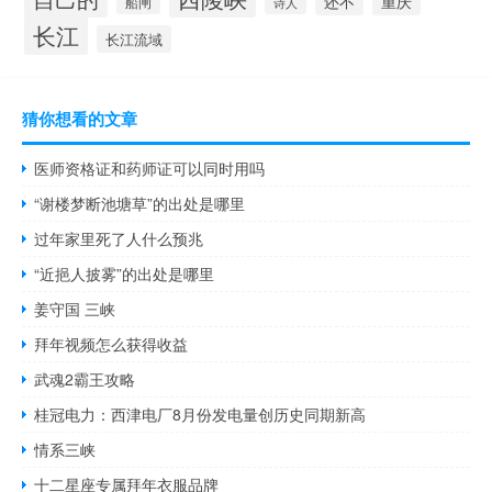
还不
重庆
船闸
诗人
长江
长江流域
猜你想看的文章
医师资格证和药师证可以同时用吗
“谢楼梦断池塘草”的出处是哪里
过年家里死了人什么预兆
“近挹人披雾”的出处是哪里
姜守国 三峡
拜年视频怎么获得收益
武魂2霸王攻略
桂冠电力：西津电厂8月份发电量创历史同期新高
情系三峡
十二星座专属拜年衣服品牌