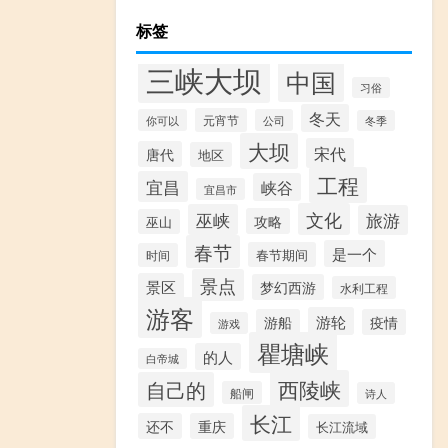
标签
三峡大坝
中国
习俗
冬天
元宵节
你可以
公司
冬季
大坝
宋代
唐代
地区
工程
宜昌
峡谷
宜昌市
文化
巫峡
旅游
攻略
巫山
春节
是一个
春节期间
时间
景点
景区
梦幻西游
水利工程
游客
游轮
游船
疫情
游戏
瞿塘峡
的人
白帝城
西陵峡
自己的
船闸
诗人
长江
还不
重庆
长江流域