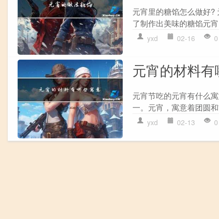
元宵里的糖馅怎么做好?
了制作出美味的糖馅元宵，
yxd
02-16
0
元宵的材料有
元宵节吃的元宵有什么寓
一。元宵，寓意着团圆和吉
yxd
02-13
0