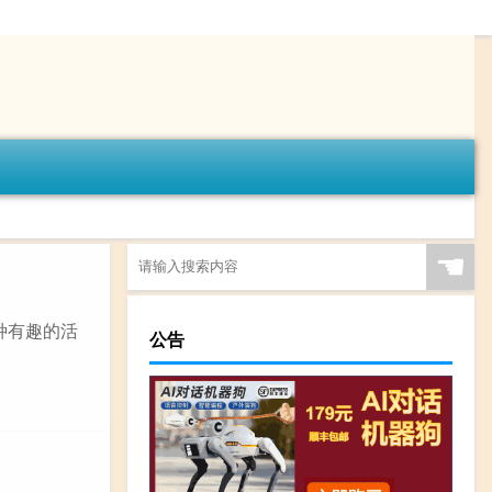
☚
种有趣的活
公告