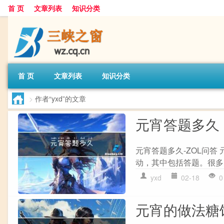
首 页
文章列表
知识分类
首 页
文章列表
知识分类
>
作者“yxd”的文章
元宵答题多久
元宵答题多久-ZOL问
动，其中包括答题。很多
yxd
02-18
0
元宵的做法糖