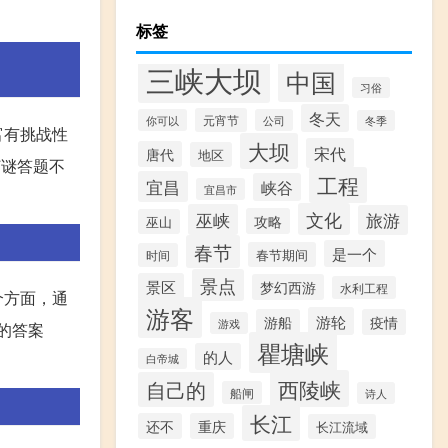
标签
三峡大坝
中国
习俗
冬天
元宵节
你可以
公司
冬季
富有挑战性
大坝
宋代
唐代
地区
灯谜答题不
工程
宜昌
峡谷
宜昌市
文化
巫峡
旅游
攻略
巫山
春节
是一个
春节期间
时间
景点
景区
梦幻西游
水利工程
个方面，通
游客
游轮
游船
疫情
游戏
的答案
瞿塘峡
的人
白帝城
西陵峡
自己的
船闸
诗人
长江
还不
重庆
长江流域