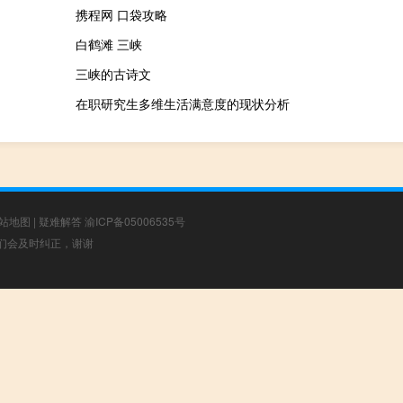
携程网 口袋攻略
白鹤滩 三峡
三峡的古诗文
在职研究生多维生活满意度的现状分析
站地图
|
疑难解答
渝ICP备05006535号
，我们会及时纠正，谢谢