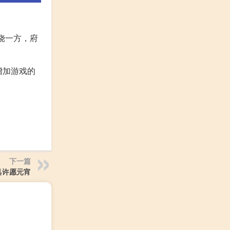
饶一方，府
增加游戏的
下一篇
具许愿元宵