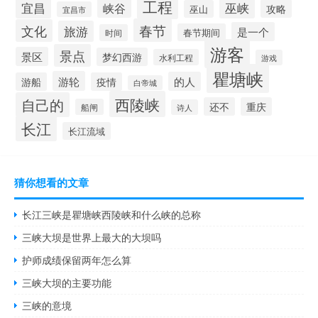
工程
宜昌
巫峡
峡谷
攻略
巫山
宜昌市
春节
文化
旅游
是一个
春节期间
时间
游客
景点
景区
梦幻西游
水利工程
游戏
瞿塘峡
游轮
的人
游船
疫情
白帝城
西陵峡
自己的
还不
重庆
船闸
诗人
长江
长江流域
猜你想看的文章
长江三峡是瞿塘峡西陵峡和什么峡的总称
三峡大坝是世界上最大的大坝吗
护师成绩保留两年怎么算
三峡大坝的主要功能
三峡的意境