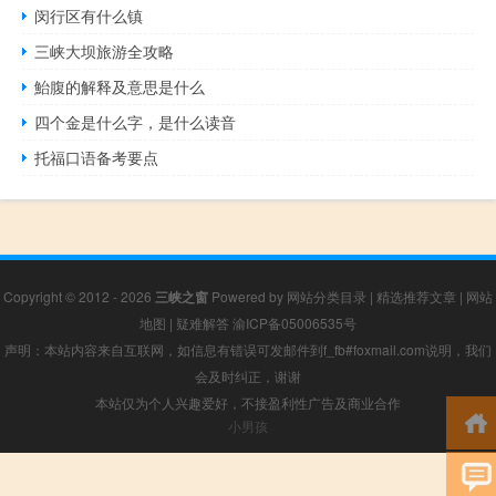
闵行区有什么镇
三峡大坝旅游全攻略
鮐腹的解释及意思是什么
四个金是什么字，是什么读音
托福口语备考要点
Copyright © 2012 - 2026
三峡之窗
Powered by
网站分类目录
|
精选推荐文章
|
网站
地图
|
疑难解答
渝ICP备05006535号
声明：本站内容来自互联网，如信息有错误可发邮件到f_fb#foxmail.com说明，我们
会及时纠正，谢谢
本站仅为个人兴趣爱好，不接盈利性广告及商业合作
小男孩