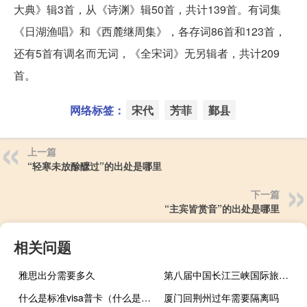
大典》辑3首，从《诗渊》辑50首，共计139首。有词集
《日湖渔唱》和《西麓继周集》，各存词86首和123首，
还有5首有调名而无词，《全宋词》无另辑者，共计209
首。
网络标签：
宋代
芳菲
鄞县
上一篇
“轻寒未放酴醿过”的出处是哪里
下一篇
“主宾皆赏音”的出处是哪里
相关问题
雅思出分需要多久
第八届中国长江三峡国际旅游节
什么是标准visa普卡（什么是Visa普通卡）
厦门回荆州过年需要隔离吗