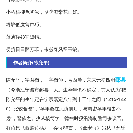
小桥杨柳色初浓，别院海棠花正好。
粉墙低度莺声巧。
薄薄轻衫宜短帽。
便拚日日醉芳菲，未必春风留玉貌。
作者简介(陈允平)
鄞县
陈允平，字君衡，一字衡仲，号西麓，宋末元初四明
（今浙江宁波市鄞县）人。生卒年俱不确定，前人认为“把
陈允平的生年定在宁宗嘉定八年到十三年之间（1215-122
0）比较合理”，“卒年疑在元贞前后，与周密卒年相去不
远”，暂依之。少从杨简学，德祐时授沿海制置司参议官。
有诗集《西麓诗稿》，存诗86首，《全宋诗》另从《永乐