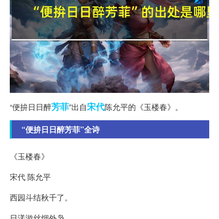
芳菲
宋代
“便拚日日醉
”出自
陈允平的《玉楼春》。
“便拚日日醉芳菲”全诗
《玉楼春》
宋代 陈允平
西园斗结秋千了。
日漾游丝烟外袅。