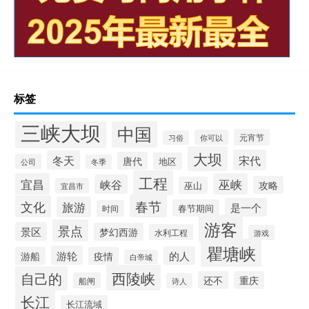
标签
三峡大坝
中国
元宵节
你可以
习俗
大坝
宋代
冬天
唐代
地区
公司
冬季
工程
宜昌
巫峡
峡谷
攻略
巫山
宜昌市
春节
文化
旅游
是一个
春节期间
时间
游客
景点
景区
梦幻西游
水利工程
游戏
瞿塘峡
游轮
的人
游船
疫情
白帝城
西陵峡
自己的
还不
重庆
船闸
诗人
长江
长江流域