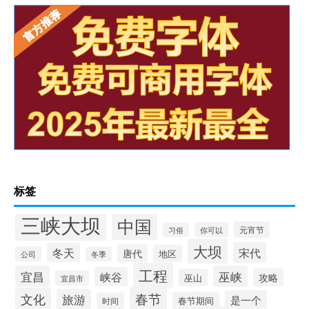
标签
三峡大坝
中国
元宵节
你可以
习俗
大坝
宋代
冬天
唐代
地区
公司
冬季
工程
宜昌
巫峡
峡谷
攻略
巫山
宜昌市
春节
文化
旅游
是一个
春节期间
时间