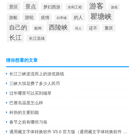
游客
景点
景区
梦幻西游
水利工程
游戏
瞿塘峡
游轮
的人
游船
疫情
白帝城
西陵峡
自己的
还不
重庆
船闸
诗人
长江
长江流域
猜你想看的文章
长江三峡逆流而上的游览路线
三峡大坝花费了多少人民币
过年哪里可以买到烟草
巴厘岛温度怎么样
科协的主要职能
春节之前有哪些习俗
通用藏文字体转换软件 V3.0 官方版（通用藏文字体转换软件 V3.0 官方版功能简介）