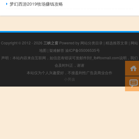
梦幻西游2019牧场赚钱攻略
Copyright © 2012 - 2026
三峡之窗
Powered by
网站分类目录
|
精选推荐文章
|
网站
地图
|
疑难解答
渝ICP备05006535号
声明：本站内容来自互联网，如信息有错误可发邮件到f_fb#foxmail.com说明，我们
会及时纠正，谢谢
本站仅为个人兴趣爱好，不接盈利性广告及商业合作
小男孩