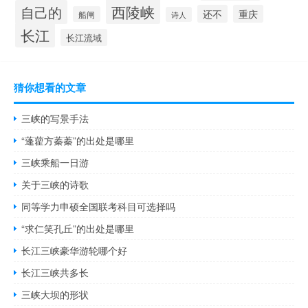
西陵峡
自己的
还不
重庆
船闸
诗人
长江
长江流域
猜你想看的文章
三峡的写景手法
“蓬藋方蓁蓁”的出处是哪里
三峡乘船一日游
关于三峡的诗歌
同等学力申硕全国联考科目可选择吗
“求仁笑孔丘”的出处是哪里
长江三峡豪华游轮哪个好
长江三峡共多长
三峡大坝的形状