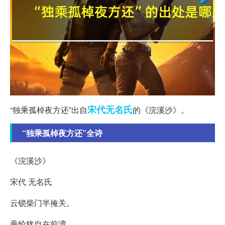
宋代
无名氏
“独乘孤棹夜方还”出自
的《浣溪沙》。
“独乘孤棹夜方还”全诗
《浣溪沙》
宋代 无名氏
云锁柴门半掩关。
垂纶犹自在前湾。