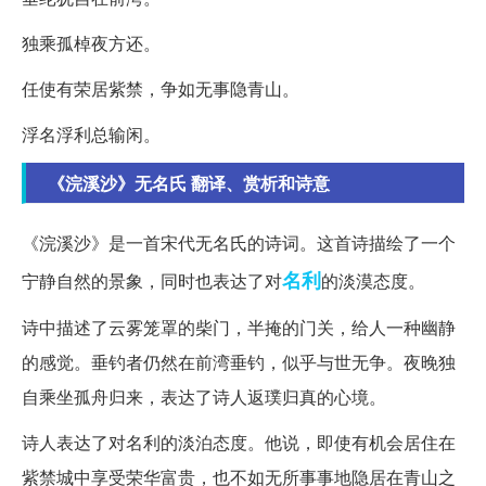
独乘孤棹夜方还。
任使有荣居紫禁，争如无事隐青山。
浮名浮利总输闲。
《浣溪沙》无名氏 翻译、赏析和诗意
《浣溪沙》是一首宋代无名氏的诗词。这首诗描绘了一个
名利
宁静自然的景象，同时也表达了对
的淡漠态度。
诗中描述了云雾笼罩的柴门，半掩的门关，给人一种幽静
的感觉。垂钓者仍然在前湾垂钓，似乎与世无争。夜晚独
自乘坐孤舟归来，表达了诗人返璞归真的心境。
诗人表达了对名利的淡泊态度。他说，即使有机会居住在
紫禁城中享受荣华富贵，也不如无所事事地隐居在青山之