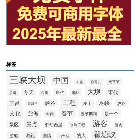
标签
三峡大坝
中国
元宵节
你可以
习俗
大坝
宋代
冬天
唐代
地区
公司
冬季
工程
宜昌
巫峡
峡谷
攻略
巫山
宜昌市
春节
文化
旅游
是一个
春节期间
时间
游客
景点
景区
梦幻西游
水利工程
游戏
瞿塘峡
游轮
的人
游船
疫情
白帝城