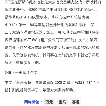
ĠĠ雷克萨斯IS此次改款最大的改变是动力总成，所以我们
就由此开始。IS200t搭载了丰田集团D-4ST技术发动机，
是型号8AR-FTS纵置版本。其核心技术可总结为四
个“双”：第一，86等车型就已开始用的双燃油喷射；第
二，双涡管涡轮增压器；第三，可实现传统奥托和阿特金
森双循环的VVT-iW（超广角气门可变正时）技术；第四，
是与众不同的水冷式涡轮中冷器，从而呈现出的双水箱布
置。关于这款发动机，我同事在此前的文章中就做了详细
解读，敬请参见下图。
345下一页阅读全文
本文【车评头条：赛道试新IS 200t 对飙宝马328i 4缸也不
错】到此讲解完毕了，希望对大家有帮助。
网络标签：
万元
宝马
赛道