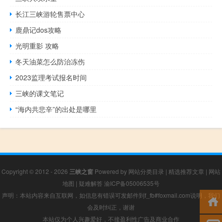
长江三峡游轮售票中心
鹿鼎记dos攻略
光明重影 攻略
冬天油菜怎么防治冻伤
2023监理考试报名时间
三峡的课文笔记
“海内共悲辛”的出处是哪里
Copyright © 2012 - 2026
三峡之窗
Powered by
网站分类目录
|
精选推荐文章
|
网站
地图
|
疑难解答
渝ICP备05006535号
声明：本站内容来自互联网，如信息有错误可发邮件到f_fb#foxmail.com说明，我们
会及时纠正，谢谢
本站仅为个人兴趣爱好，不接盈利性广告及商业合作