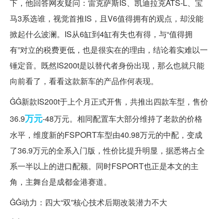
下，他回答网友疑问：雷克萨斯IS、凯迪拉克ATS-L、宝
马3系选谁，视觉首推IS，且V6值得拥有的观点，却没能
掀起什么波澜。IS从6缸到4缸有失也有得，与“值得拥
有”对立的税费更低，也是很实在的理由，结论着实难以一
锤定音。既然IS200t是以替代者身份出现，那么也就只能
向前看了，看看这款新车的产品作何表现。
ĠĠ新款IS200t于上个月正式开售，共推出四款车型，售价
万元
36.9
-48万元。相同配置车大部分维持了老款的价格
水平，维度新的FSPORT车型由40.98万元的中配，变成
了36.9万元的全系入门版，性价比提升明显，据悉将占全
系一半以上的进口配额。同时FSPORT也正是本文的主
角，主舞台是成都金港赛道。
ĠĠ动力：四大“双”核心技术后期改装潜力不大