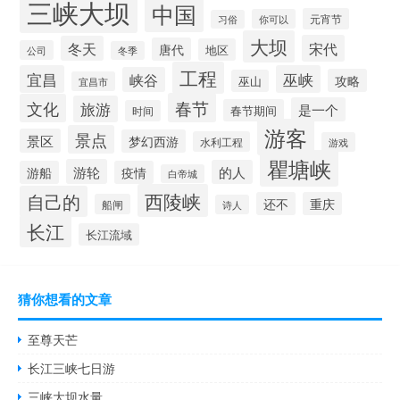
三峡大坝
中国
元宵节
你可以
习俗
大坝
宋代
冬天
唐代
地区
公司
冬季
工程
宜昌
巫峡
峡谷
攻略
巫山
宜昌市
春节
文化
旅游
是一个
春节期间
时间
游客
景点
景区
梦幻西游
水利工程
游戏
瞿塘峡
游轮
的人
游船
疫情
白帝城
西陵峡
自己的
还不
重庆
船闸
诗人
长江
长江流域
猜你想看的文章
至尊天芒
长江三峡七日游
三峡大坝水量