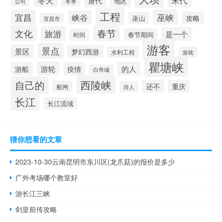
唐代
地区
公司
冬季
工程
宜昌
巫峡
峡谷
攻略
巫山
宜昌市
春节
文化
旅游
是一个
春节期间
时间
游客
景点
景区
梦幻西游
水利工程
游戏
瞿塘峡
游轮
的人
游船
疫情
白帝城
西陵峡
自己的
还不
重庆
船闸
诗人
长江
长江流域
猜你想看的文章
2023-10-30云南昆明市东川区(龙爪菇)的报价是多少
广外考场哪个教室好
游长江三峡
剑皇前传攻略