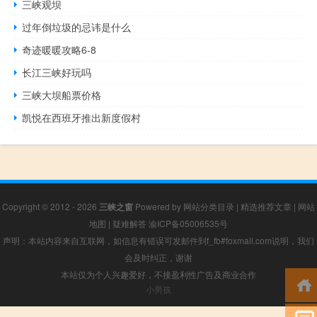
三峡观坝
过年倒垃圾的忌讳是什么
奇迹暖暖攻略6-8
长江三峡好玩吗
三峡大坝船票价格
凯悦在西班牙推出新度假村
Copyright © 2012 - 2026
三峡之窗
Powered by
网站分类目录
|
精选推荐文章
|
网站
地图
|
疑难解答
渝ICP备05006535号
声明：本站内容来自互联网，如信息有错误可发邮件到f_fb#foxmail.com说明，我们
会及时纠正，谢谢
本站仅为个人兴趣爱好，不接盈利性广告及商业合作
小男孩