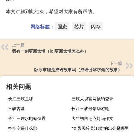
本文讲解到此结束，希望对大家有所帮助。
网络标签：
固态
芯片
闪存
上一篇
我有一剑更新太慢（lol更新太慢怎么办）
下一篇
卧冰求鲤是成语故事吗（成语卧冰求鲤的故事）
相关问题
长江三峡是哪
三峡大坝官网预约登录
三峡古墓
长江三峡最豪华游轮
长江三峡水电站位置
大年初四还点灯吗作文
空空空是什么歌
“春风买醉吴江船”的出处是哪里