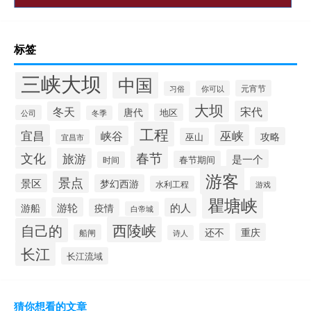
标签
三峡大坝
中国
元宵节
你可以
习俗
大坝
宋代
冬天
唐代
地区
公司
冬季
工程
宜昌
巫峡
峡谷
攻略
巫山
宜昌市
春节
文化
旅游
是一个
春节期间
时间
游客
景点
景区
梦幻西游
水利工程
游戏
瞿塘峡
游轮
的人
游船
疫情
白帝城
西陵峡
自己的
还不
重庆
船闸
诗人
长江
长江流域
猜你想看的文章