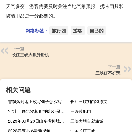
天气多变，游客需要及时关注当地气象预报，携带雨具和
防晒用品是十分必要的。
网络标签：
旅行团
游客
自己的
上一篇
长江三峡大坝升船机
下一篇
三峡好不好玩
相关问题
雪飘落到地上改写句子怎么写
长江三峡刘白羽原文
“七十二峰沉浸其间”的出处是哪里
三峡过船闸
2023年09月20日山东省聊城市疫情大数据-今日/今天疫情全网搜索最新实时消息动态情况通知播报
三峡大坝自驾旅游
2022春节小品最新视频
中国长江三峡