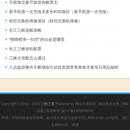
天南海北春节旅游攻略英文
新手机第一次充电充多长时间最好（新手机第一次充电）
程控交换机维修项目（程控交换机维修）
长江三峡选船攻略
“蝟锋螳斧一扫空”的出处是哪里
长江三峡游轮船票
三峡大坝船怎么通过
入店盗窃事件不断增加引担忧美国零售商将牙膏等日用品锁柜
Copyright © 2012 - 2026
三峡之窗
Powered by
网站分类目录
|
精选推荐文章
|
网站
地图
|
疑难解答
渝ICP备05006535号
声明：本站内容来自互联网，如信息有错误可发邮件到f_fb#foxmail.com说明，我们
会及时纠正，谢谢