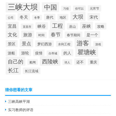
三峡大坝
中国
元宵节
你可以
习俗
大坝
宋代
冬天
唐代
地区
公司
冬季
工程
宜昌
巫峡
峡谷
攻略
巫山
宜昌市
春节
文化
旅游
是一个
春节期间
时间
游客
景点
景区
梦幻西游
水利工程
游戏
瞿塘峡
游轮
的人
游船
疫情
白帝城
西陵峡
自己的
还不
重庆
船闸
诗人
长江
长江流域
猜你想看的文章
三峡高峡平湖
实习教师的评语