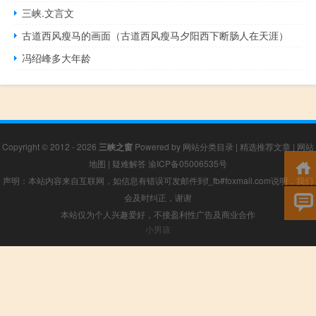
三峡.文言文
古道西风瘦马的画面（古道西风瘦马夕阳西下断肠人在天涯）
冯绍峰多大年龄
Copyright © 2012 - 2026
三峡之窗
Powered by
网站分类目录
|
精选推荐文章
|
网站
地图
|
疑难解答
渝ICP备05006535号
声明：本站内容来自互联网，如信息有错误可发邮件到f_fb#foxmail.com说明，我们
会及时纠正，谢谢
本站仅为个人兴趣爱好，不接盈利性广告及商业合作
小男孩