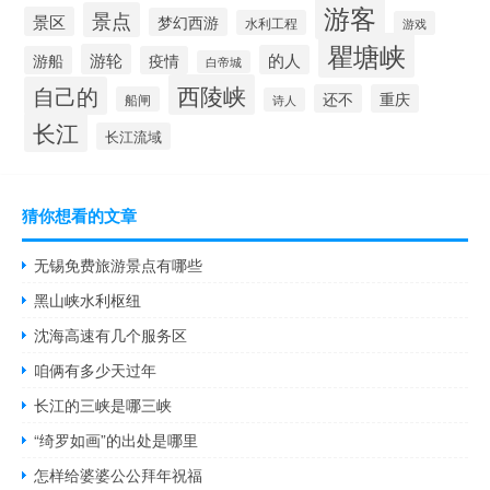
游客
景点
景区
梦幻西游
水利工程
游戏
瞿塘峡
游轮
的人
游船
疫情
白帝城
西陵峡
自己的
还不
重庆
船闸
诗人
长江
长江流域
猜你想看的文章
无锡免费旅游景点有哪些
黑山峡水利枢纽
沈海高速有几个服务区
咱俩有多少天过年
长江的三峡是哪三峡
“绮罗如画”的出处是哪里
怎样给婆婆公公拜年祝福