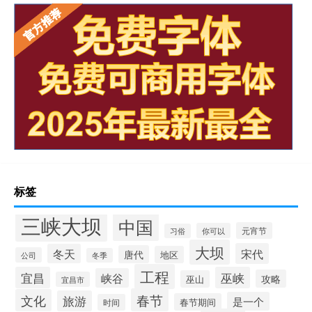
标签
三峡大坝
中国
元宵节
你可以
习俗
大坝
宋代
冬天
唐代
地区
公司
冬季
工程
宜昌
巫峡
峡谷
攻略
巫山
宜昌市
春节
文化
旅游
是一个
春节期间
时间