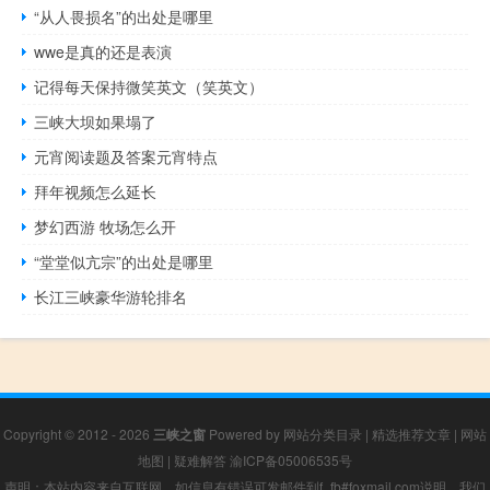
“从人畏损名”的出处是哪里
wwe是真的还是表演
记得每天保持微笑英文（笑英文）
三峡大坝如果塌了
元宵阅读题及答案元宵特点
拜年视频怎么延长
梦幻西游 牧场怎么开
“堂堂似亢宗”的出处是哪里
长江三峡豪华游轮排名
Copyright © 2012 - 2026
三峡之窗
Powered by
网站分类目录
|
精选推荐文章
|
网站
地图
|
疑难解答
渝ICP备05006535号
声明：本站内容来自互联网，如信息有错误可发邮件到f_fb#foxmail.com说明，我们