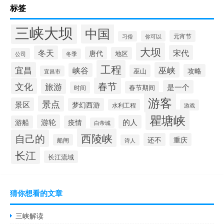
标签
三峡大坝
中国
元宵节
你可以
习俗
大坝
宋代
冬天
唐代
地区
公司
冬季
工程
宜昌
巫峡
峡谷
攻略
巫山
宜昌市
春节
文化
旅游
是一个
春节期间
时间
游客
景点
景区
梦幻西游
水利工程
游戏
瞿塘峡
游轮
的人
游船
疫情
白帝城
西陵峡
自己的
还不
重庆
船闸
诗人
长江
长江流域
猜你想看的文章
三峡解读