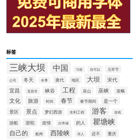
标签
三峡大坝
中国
元宵节
你可以
习俗
大坝
宋代
冬天
唐代
地区
公司
冬季
工程
宜昌
巫峡
峡谷
攻略
巫山
宜昌市
春节
文化
旅游
是一个
春节期间
时间
游客
景点
景区
梦幻西游
水利工程
游戏
瞿塘峡
游轮
的人
游船
疫情
白帝城
西陵峡
自己的
还不
重庆
船闸
诗人