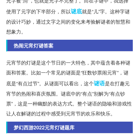
元字被“消”，也就是元字不完整了。而在字谜中，我选择
谜底
使用了元字的下半部分，所以
就是“儿”字。这种字谜
的设计巧妙，通过文字之间的变化来考验解谜者的智慧和
想象力。
热闹元宵灯谜答案
元宵节的灯谜是这个节日的一大特色，其中蕴含着各种谜
面和答案。比如一个常见的谜面是“狂数钞票闹元宵”，谜
谜语
底是“有点过节”。从谜面可以看出，这个
是在打趣元
宵节的热闹和喜庆氛围。谜底中的“有点”别解为“有点钞
票”，这是一种幽默的表达方式。整个谜语的隐喻和游戏性
让人在解谜的过程中感受到元宵节的欢乐和快乐。
梦幻西游2022元宵灯谜题库