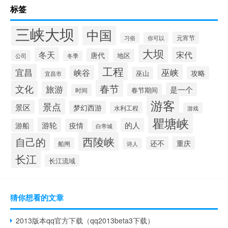
标签
三峡大坝
中国
元宵节
你可以
习俗
大坝
宋代
冬天
唐代
地区
公司
冬季
工程
宜昌
巫峡
峡谷
攻略
巫山
宜昌市
春节
文化
旅游
是一个
春节期间
时间
游客
景点
景区
梦幻西游
水利工程
游戏
瞿塘峡
游轮
的人
游船
疫情
白帝城
西陵峡
自己的
还不
重庆
船闸
诗人
长江
长江流域
猜你想看的文章
2013版本qq官方下载（qq2013beta3下载）