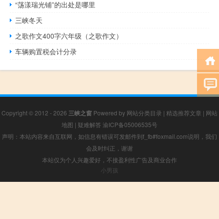
“荡漾瑞光铺”的出处是哪里
三峡冬天
之歌作文400字六年级（之歌作文）
车辆购置税会计分录
Copyright © 2012 - 2026
三峡之窗
Powered by
网站分类目录
|
精选推荐文章
|
网站
地图
|
疑难解答
渝ICP备05006535号
声明：本站内容来自互联网，如信息有错误可发邮件到f_fb#foxmail.com说明，我们
会及时纠正，谢谢
本站仅为个人兴趣爱好，不接盈利性广告及商业合作
小男孩