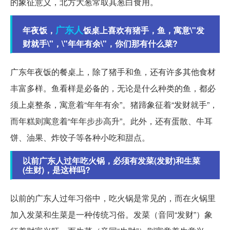
的象征意义，北方大葱常取其葱白食用。
广东人
年夜饭，
饭桌上喜欢有猪手，鱼，寓意\"发
财就手\"，\"年年有余\"，你们那有什么菜?
广东年夜饭的餐桌上，除了猪手和鱼，还有许多其他食材
丰富多样。鱼看样是必备的，无论是什么种类的鱼，都必
须上桌整条，寓意着“年年有余”。猪蹄象征着“发财就手”，
而年糕则寓意着“年年步步高升”。此外，还有蛋散、牛耳
饼、油果、炸饺子等各种小吃和甜点。
以前广东人过年吃火锅，必须有发菜(发财)和生菜
(生财)，是这样吗?
以前的广东人过年习俗中，吃火锅是常见的，而在火锅里
加入发菜和生菜是一种传统习俗。发菜（音同“发财”）象