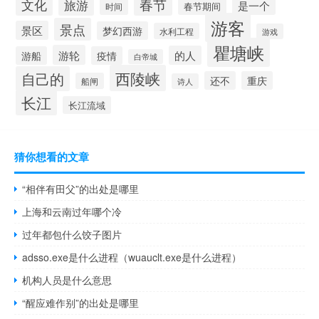
春节
文化
旅游
是一个
春节期间
时间
游客
景点
景区
梦幻西游
水利工程
游戏
瞿塘峡
游轮
的人
游船
疫情
白帝城
西陵峡
自己的
还不
重庆
船闸
诗人
长江
长江流域
猜你想看的文章
“相伴有田父”的出处是哪里
上海和云南过年哪个冷
过年都包什么饺子图片
adsso.exe是什么进程（wuauclt.exe是什么进程）
机构人员是什么意思
“醒应难作别”的出处是哪里