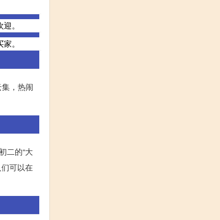
欢迎。
买家。
云集，热闹
初二的“大
人们可以在