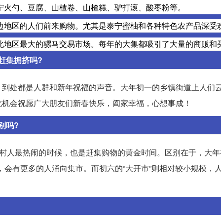
宁火勺、豆腐、山楂卷、山楂糕、驴打滚、酸枣粉等。
边地区的人们前来购物。尤其是泰宁蜜柚和各种特色农产品深受
北地区最大的骡马交易市场。每年的大集都吸引了大量的商贩和
赶集拥挤吗?
，到处都是人群和新年祝福的声音。大年初一的乡镇街道上人们
此机会祝愿广大朋友们新春快乐，阖家幸福，心想事成！
别吗?
农村人最热闹的时候，也是赶集购物的黄金时间。区别在于，大年
，会有更多的人涌向集市。而初六的“大开市”则相对较小规模，