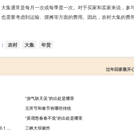
，大集通常是每月一次或每季度一次。对于买家和卖家来说，参
，也需要考虑到运输、摆摊等方面的费用。因此，农村大集的费
：
农村
大集
年货
过年回家最开
“游气耿天吴”的出处是哪里
元宵节和春节有哪些传统
“莫谓愁春春不觉”的出处是哪里
torrentkitty磁力盒子 V2.0.1 官方免费版（torrentkitty磁力盒子 V2.0.1 官方免费版功能简介）
三峡大坝被炸