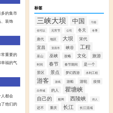
标签
最多的集市
三峡大坝
中国
品、装饰
习俗
冬天
元宵节
你可以
公司
冬季
大坝
宋代
唐代
地区
工程
宜昌
峡谷
宜昌市
非常重要的
文化
巫峡
旅游
攻略
巫山
和幸福的气
春节
是一个
春节期间
时间
景点
景区
梦幻西游
水利工程
游客
游轮
游船
疫情
游戏
瞿塘峡
的人
白帝城
个人都会
西陵峡
自己的
船闸
诗人
为了他们的
长江
还不
重庆
长江流域