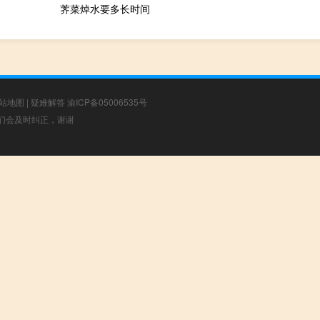
荠菜焯水要多长时间
站地图
|
疑难解答
渝ICP备05006535号
，我们会及时纠正，谢谢