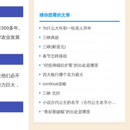
猜你想看的文章
300多年。
为什么大年初一给亲人拜年
摩农业发展
三峡典故
三峡(郦道元)
春节怎样接祖
“径投禅榻炷炉熏”的出处是哪里
四大银行哪个实力最大
是他们必不
continue攻略
潜力巨大，
三峡 北控
小说古代公主的名字（古代公主名字小说）
“青衫垂破幅”的出处是哪里