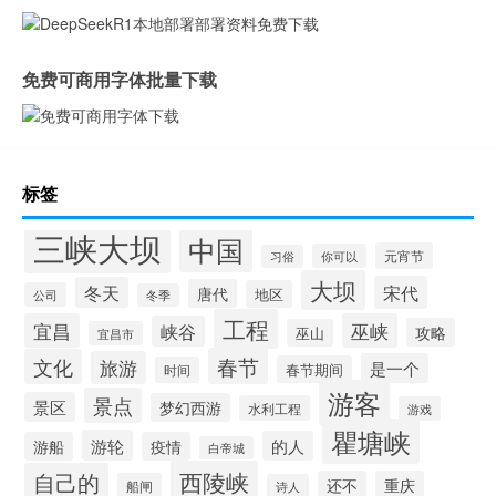
免费可商用字体批量下载
标签
三峡大坝
中国
元宵节
你可以
习俗
大坝
宋代
冬天
唐代
地区
公司
冬季
工程
宜昌
巫峡
峡谷
攻略
巫山
宜昌市
春节
文化
旅游
是一个
春节期间
时间
游客
景点
景区
梦幻西游
水利工程
游戏
瞿塘峡
游轮
的人
游船
疫情
白帝城
西陵峡
自己的
还不
重庆
船闸
诗人