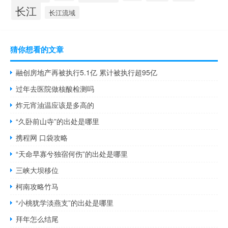
长江
长江流域
猜你想看的文章
融创房地产再被执行5.1亿 累计被执行超95亿
过年去医院做核酸检测吗
炸元宵油温应该是多高的
“久卧前山寺”的出处是哪里
携程网 口袋攻略
“天命早寡兮独宿何伤”的出处是哪里
三峡大坝移位
柯南攻略竹马
“小桃犹学淡燕支”的出处是哪里
拜年怎么结尾