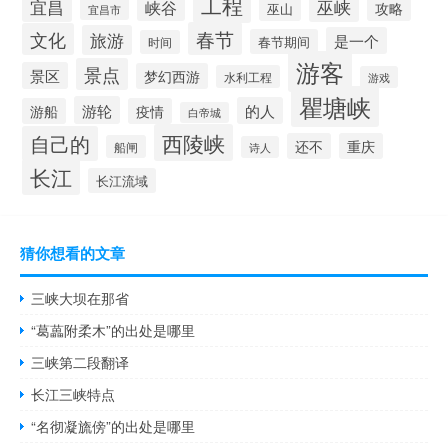
工程
宜昌
巫峡
峡谷
攻略
巫山
宜昌市
春节
文化
旅游
是一个
春节期间
时间
游客
景点
景区
梦幻西游
水利工程
游戏
瞿塘峡
游轮
的人
游船
疫情
白帝城
西陵峡
自己的
还不
重庆
船闸
诗人
长江
长江流域
猜你想看的文章
三峡大坝在那省
“葛藟附柔木”的出处是哪里
三峡第二段翻译
长江三峡特点
“名彻凝旒傍”的出处是哪里