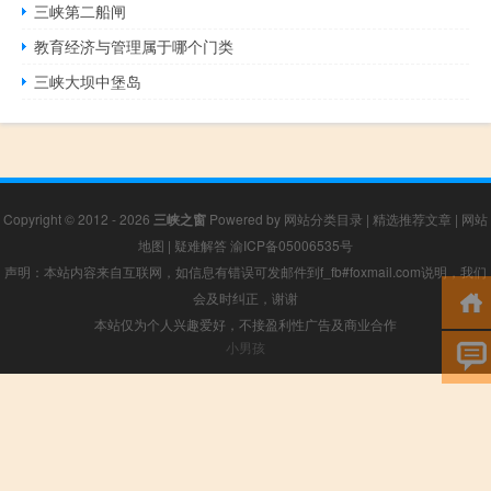
三峡第二船闸
教育经济与管理属于哪个门类
三峡大坝中堡岛
Copyright © 2012 - 2026
三峡之窗
Powered by
网站分类目录
|
精选推荐文章
|
网站
地图
|
疑难解答
渝ICP备05006535号
声明：本站内容来自互联网，如信息有错误可发邮件到f_fb#foxmail.com说明，我们
会及时纠正，谢谢
本站仅为个人兴趣爱好，不接盈利性广告及商业合作
小男孩