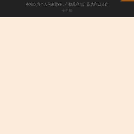
本站仅为个人兴趣爱好，不接盈利性广告及商业合作
小男孩