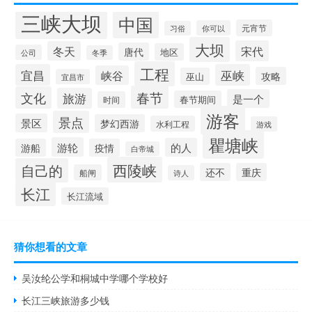
三峡大坝
中国
元宵节
你可以
习俗
大坝
宋代
冬天
唐代
地区
公司
冬季
工程
宜昌
巫峡
峡谷
攻略
巫山
宜昌市
春节
文化
旅游
是一个
春节期间
时间
游客
景点
景区
梦幻西游
水利工程
游戏
瞿塘峡
游轮
的人
游船
疫情
白帝城
西陵峡
自己的
还不
重庆
船闸
诗人
长江
长江流域
猜你想看的文章
吴汝纶公学和桐城中学哪个学校好
长江三峡旅游多少钱