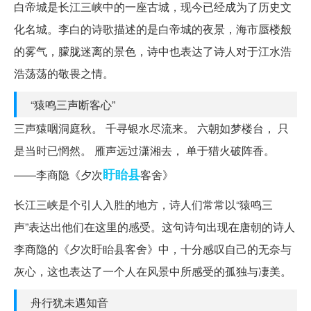
白帝城是长江三峡中的一座古城，现今已经成为了历史文
化名城。李白的诗歌描述的是白帝城的夜景，海市蜃楼般
的雾气，朦胧迷离的景色，诗中也表达了诗人对于江水浩
浩荡荡的敬畏之情。
“猿鸣三声断客心”
三声猿咽洞庭秋。 千寻银水尽流来。 六朝如梦楼台， 只
是当时已惘然。 雁声远过潇湘去， 单于猎火破阵香。
盱眙县
——李商隐《夕次
客舍》
长江三峡是个引人入胜的地方，诗人们常常以“猿鸣三
声”表达出他们在这里的感受。这句诗句出现在唐朝的诗人
李商隐的《夕次盱眙县客舍》中，十分感叹自己的无奈与
灰心，这也表达了一个人在风景中所感受的孤独与凄美。
舟行犹未遇知音