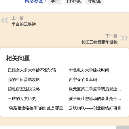
网络标签：
李白
白帝城
盱眙县
上一篇
李白的三峡诗
下一篇
长江三峡最豪华游轮
相关问题
已婚女人多大年龄不爱说话
华北电力大学建校时间
我的生日蛋糕攻略
西宁春节查车吗
招魂密室逃脱攻略
欧元区第二季度季调后就业人数年率 1.5%预期1.4%前值1.60%
三峡的人文历史
孩子最让您感动的事儿是什么呢_
“狭路相逢略抬手”的出处是哪里
云纸物联——创业赚钱好项目