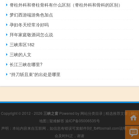
脊柱外科和脊柱骨科有什么区别（脊柱外科和骨科的区别）
梦幻西游端游角色加点
孕妇冬天经常冷好吗
拜年家庭敬酒词怎么说
三峡库区182
三峡的人文
长江三峡在哪里?
“持刀斩且束”的出处是哪里
Copyright © 2012 - 2026
三峡之窗
Powered by
网站分类目录
|
精选推荐文章
|
网站
地图
|
疑难解答
渝ICP备05006535号
声明：本站内容来自互联网，如信息有错误可发邮件到f_fb#foxmail.com说明，我们
会及时纠正，谢谢