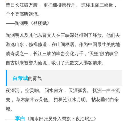
昔日长江破万艘， 更把细柳拂行舟。 琼楼玉阁三峡近，
个个登高听远流。
——陶渊明《登楼赋》
陶渊明以及其他东晋文人在三峡深处得到了释放。他们去
游览山水，修禅修道，在山间栖居。作为中国最壮美的地
质奇观之一，长江三峡的峰峦变化万千，“天堑”般的峡谷
自古以来被誉为仙境，吸引了无数文人墨客前来。
白帝城
的雾气
夜深沉， 空灵响。 问水何方， 天涯孤客。 抚洲一曲长流
去， 草木蒙茸云朵低。 拍楫沧江水月明。 拈花垂钓白帝
城。
李白
——
《闻水部张员外入蜀旗下夜泊岷江》