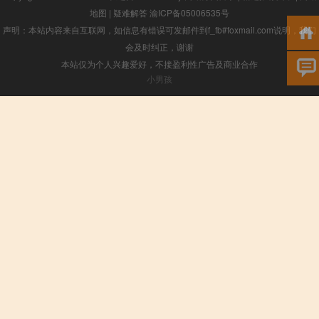
地图
|
疑难解答
渝ICP备05006535号
声明：本站内容来自互联网，如信息有错误可发邮件到f_fb#foxmail.com说明，我们
会及时纠正，谢谢
本站仅为个人兴趣爱好，不接盈利性广告及商业合作
小男孩