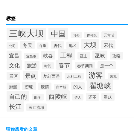
标签
三峡大坝
中国
元宵节
你可以
习俗
大坝
宋代
冬天
唐代
地区
公司
冬季
工程
宜昌
巫峡
峡谷
攻略
巫山
宜昌市
春节
文化
旅游
是一个
春节期间
时间
游客
景点
景区
梦幻西游
水利工程
游戏
瞿塘峡
游轮
的人
游船
疫情
白帝城
西陵峡
自己的
还不
重庆
船闸
诗人
长江
长江流域
猜你想看的文章