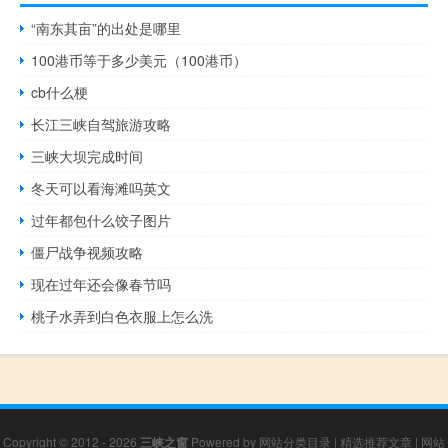
“南东其亩”的出处是哪里
100港币等于多少美元（100港币）
cb什么梗
长江三峡自驾旅游攻略
三峡大坝完成时间
冬天可以看海滩吗英文
过年都包什么饺子图片
僵尸战争视频攻略
现在过年还会像春节吗
桃子水弄到白色衣服上怎么洗
Copyright © 2012 - 2026
三峡之窗
Powered by
网站分类目录
|
精选推荐文章
|
网站