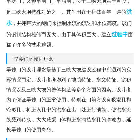
旱夔门，又称旱闸门、旱船闸，位于三峡大坝右岸首段，
洪
是三峡大坝特殊对策之一。其作用在于拦截百年一遇的
水
，并用巨大的钢门来控制水流的流速和水位高度。该门
过程中
的钢制结构雄伟而庞大，由于其体积巨大，建立
面
临了许多的技术难题。
旱夔门的设计理念
旱夔门的设计理念是基于三峡大坝建设过程中所遇到的实
际情况而定。设计者考虑到了地质特征、水文特征、淤积
情况以及三峡大坝的整体构造等多个方面的因素。设计者
为了保证旱夔门的正常使用，特别在门前方设有吸潮孔和
蛇形孔，将进入孔中的洪水在出口处进行消能，使洪水流
线受到转换，大大减缓门体和进水洞挡水孔的摩擦力，延
长旱夔门的使用寿命。