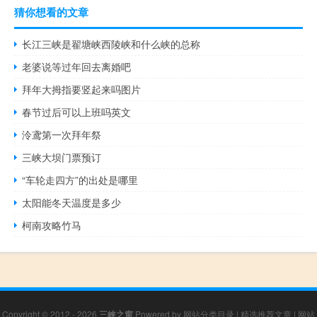
猜你想看的文章
长江三峡是翟塘峡西陵峡和什么峡的总称
老婆说等过年回去离婚吧
拜年大拇指要竖起来吗图片
春节过后可以上班吗英文
泠鸢第一次拜年祭
三峡大坝门票预订
“车轮走四方”的出处是哪里
太阳能冬天温度是多少
柯南攻略竹马
Copyright © 2012 - 2026
三峡之窗
Powered by
网站分类目录
|
精选推荐文章
|
网站