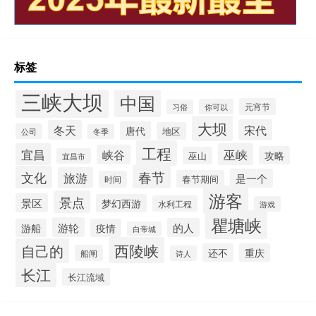
标签
三峡大坝
中国
元宵节
你可以
习俗
大坝
宋代
冬天
唐代
地区
公司
冬季
工程
宜昌
巫峡
峡谷
攻略
巫山
宜昌市
春节
文化
旅游
是一个
春节期间
时间
游客
景点
景区
梦幻西游
水利工程
游戏
瞿塘峡
游轮
的人
游船
疫情
白帝城
西陵峡
自己的
还不
重庆
船闸
诗人
长江
长江流域