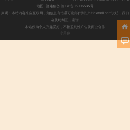
地图
|
疑难解答
渝ICP备05006535号
声明：本站内容来自互联网，如信息有错误可发邮件到f_fb#foxmail.com说明，我们
会及时纠正，谢谢
本站仅为个人兴趣爱好，不接盈利性广告及商业合作
小男孩