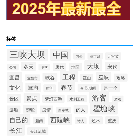
标签
三峡大坝
中国
元宵节
你可以
习俗
大坝
宋代
冬天
唐代
地区
公司
冬季
工程
宜昌
巫峡
峡谷
攻略
巫山
宜昌市
春节
文化
旅游
是一个
春节期间
时间
游客
景点
景区
梦幻西游
水利工程
游戏
瞿塘峡
游轮
的人
游船
疫情
白帝城
西陵峡
自己的
还不
重庆
船闸
诗人
长江
长江流域