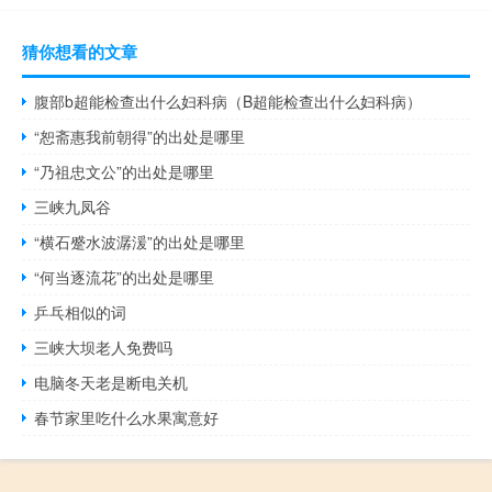
猜你想看的文章
腹部b超能检查出什么妇科病（B超能检查出什么妇科病）
“恕斋惠我前朝得”的出处是哪里
“乃祖忠文公”的出处是哪里
三峡九凤谷
“横石蹙水波潺湲”的出处是哪里
“何当逐流花”的出处是哪里
乒乓相似的词
三峡大坝老人免费吗
电脑冬天老是断电关机
春节家里吃什么水果寓意好