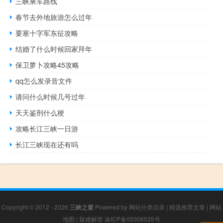
三峡乘车路线
春节去外地旅游怎么过年
要塞十字军东征攻略
结婚了什么时候回家拜年
保卫萝卜攻略45攻略
qq怎么发录音文件
请问什么时候几号过年
天天鉴刑什么梗
攻略长江三峡一日游
长江三峡现在还有吗
Copyright © 2012 - 2026
三峡之窗
Powered by
网站分类目录
|
精选推荐文章
|
网站
地图
|
疑难解答
渝ICP备05006535号