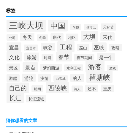
标签
三峡大坝
中国
元宵节
你可以
习俗
大坝
宋代
冬天
唐代
地区
公司
冬季
工程
宜昌
巫峡
峡谷
攻略
巫山
宜昌市
春节
文化
旅游
是一个
春节期间
时间
游客
景点
景区
梦幻西游
水利工程
游戏
瞿塘峡
游轮
的人
游船
疫情
白帝城
西陵峡
自己的
还不
重庆
船闸
诗人
长江
长江流域
猜你想看的文章