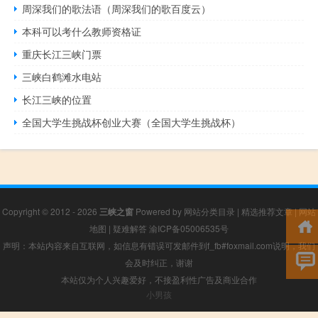
周深我们的歌法语（周深我们的歌百度云）
本科可以考什么教师资格证
重庆长江三峡门票
三峡白鹤滩水电站
长江三峡的位置
全国大学生挑战杯创业大赛（全国大学生挑战杯）
Copyright © 2012 - 2026
三峡之窗
Powered by
网站分类目录
|
精选推荐文章
|
网站
地图
|
疑难解答
渝ICP备05006535号
声明：本站内容来自互联网，如信息有错误可发邮件到f_fb#foxmail.com说明，我们
会及时纠正，谢谢
本站仅为个人兴趣爱好，不接盈利性广告及商业合作
小男孩