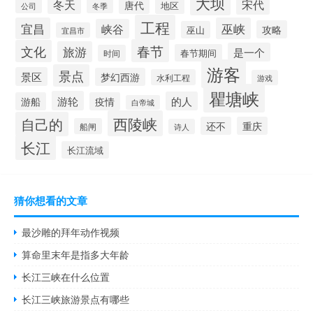
大坝
宋代
冬天
唐代
地区
公司
冬季
工程
宜昌
巫峡
峡谷
攻略
巫山
宜昌市
春节
文化
旅游
是一个
春节期间
时间
游客
景点
景区
梦幻西游
水利工程
游戏
瞿塘峡
游轮
的人
游船
疫情
白帝城
西陵峡
自己的
还不
重庆
船闸
诗人
长江
长江流域
猜你想看的文章
最沙雕的拜年动作视频
算命里末年是指多大年龄
长江三峡在什么位置
长江三峡旅游景点有哪些