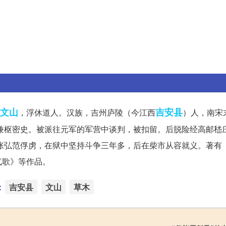
文山
吉安县
，浮休道人。汉族，吉州庐陵（今江西
）人，南宋
相兼枢密史。被派往元军的军营中谈判，被扣留。后脱险经高邮嵇
被张弘范俘虏，在狱中坚持斗争三年多，后在柴市从容就义。著有
气歌》等作品。
：
吉安县
文山
草木