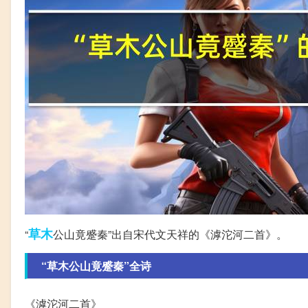
草木
“
公山竟蹙秦”出自宋代文天祥的《滹沱河二首》。
“草木公山竟蹙秦”全诗
《滹沱河二首》