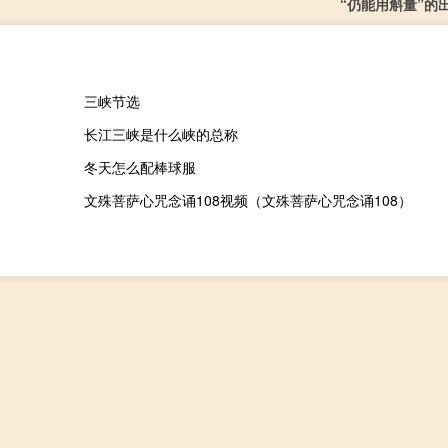
“仍能用斛量”的
三峡节选
长江三峡是什么峡的总称
冬天怎么配棒球服
文殊菩萨心咒念诵108视频（文殊菩萨心咒念诵108）