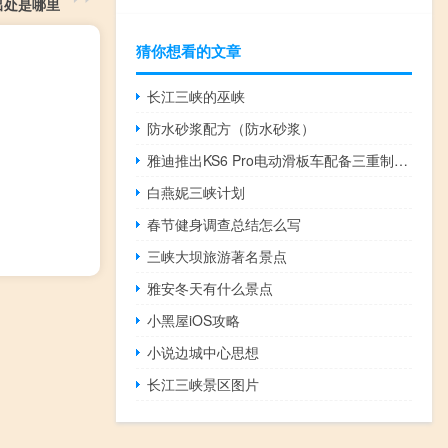
出处是哪里
猜你想看的文章
长江三峡的巫峡
防水砂浆配方（防水砂浆）
雅迪推出KS6 Pro电动滑板车配备三重制动系统
白燕妮三峡计划
春节健身调查总结怎么写
三峡大坝旅游著名景点
雅安冬天有什么景点
小黑屋iOS攻略
小说边城中心思想
长江三峡景区图片