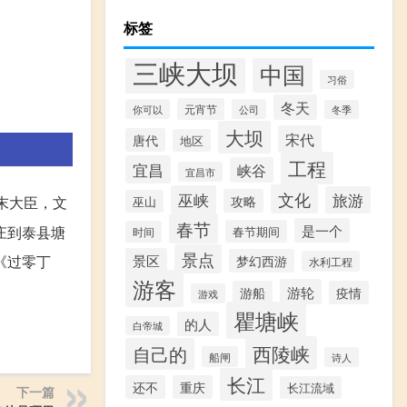
标签
三峡大坝
中国
习俗
冬天
元宵节
你可以
公司
冬季
大坝
宋代
唐代
地区
工程
宜昌
峡谷
宜昌市
文化
巫峡
旅游
攻略
末大臣，文
巫山
春节
是一个
庄到泰县塘
春节期间
时间
景点
景区
《过零丁
梦幻西游
水利工程
游客
游轮
游船
疫情
游戏
瞿塘峡
的人
白帝城
西陵峡
自己的
船闸
诗人
长江
还不
重庆
长江流域
下一篇