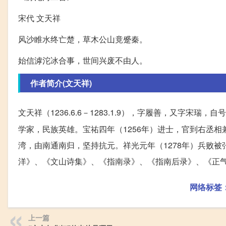
宋代 文天祥
风沙睢水终亡楚，草木公山竟蹙秦。
始信滹沱冰合事，世间兴废不由人。
作者简介(文天祥)
文天祥（1236.6.6－1283.1.9），字履善，又字宋瑞，自号
学家，民族英雄。宝祐四年（1256年）进士，官到右丞
湾，由南通南归，坚持抗元。祥光元年（1278年）兵败
洋》、《文山诗集》、《指南录》、《指南后录》、《正
网络标签
上一篇