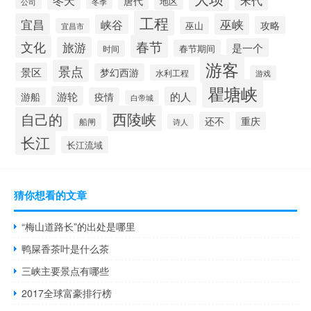
唐代
地区
公司
冬季
工程
宜昌
巫峡
峡谷
攻略
巫山
宜昌市
春节
文化
旅游
是一个
春节期间
时间
游客
景点
景区
梦幻西游
水利工程
游戏
瞿塘峡
游轮
的人
游船
疫情
白帝城
西陵峡
自己的
还不
重庆
船闸
诗人
长江
长江流域
猜你想看的文章
“梅山道路长”的出处是哪里
鸭屎香茶叶是什么茶
三峡主要景点有哪些
2017全球富豪排行榜