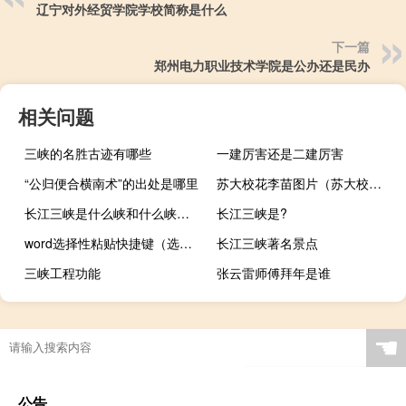
辽宁对外经贸学院学校简称是什么
下一篇
郑州电力职业技术学院是公办还是民办
相关问题
三峡的名胜古迹有哪些
一建厉害还是二建厉害
“公归便合横南术”的出处是哪里
苏大校花李苗图片（苏大校花）
长江三峡是什么峡和什么峡的总称
长江三峡是?
word选择性粘贴快捷键（选择性粘贴快捷键）
长江三峡著名景点
三峡工程功能
张云雷师傅拜年是谁
☚
公告