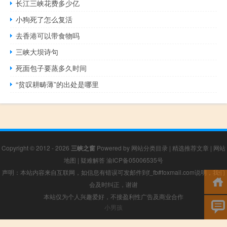
长江三峡花费多少亿
小狗死了怎么复活
去香港可以带食物吗
三峡大坝诗句
死面包子要蒸多久时间
“贫叹耕畴薄”的出处是哪里
Copyright © 2012 - 2026
三峡之窗
Powered by
网站分类目录
|
精选推荐文章
|
网站
地图
|
疑难解答
渝ICP备05006535号
声明：本站内容来自互联网，如信息有错误可发邮件到f_fb#foxmail.com说明，我们
会及时纠正，谢谢
本站仅为个人兴趣爱好，不接盈利性广告及商业合作
小男孩