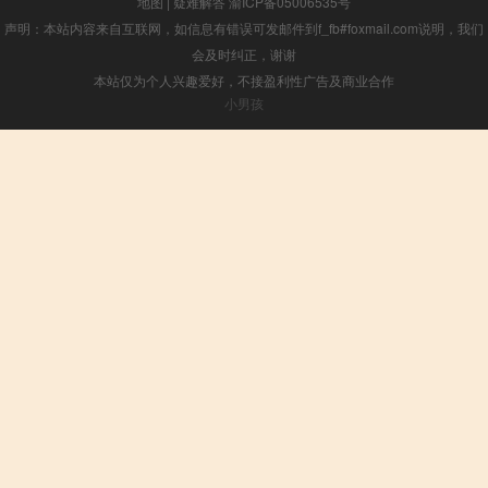
地图
|
疑难解答
渝ICP备05006535号
声明：本站内容来自互联网，如信息有错误可发邮件到f_fb#foxmail.com说明，我们
会及时纠正，谢谢
本站仅为个人兴趣爱好，不接盈利性广告及商业合作
小男孩