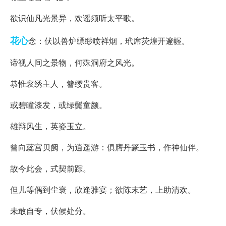
欲识仙凡光景异，欢谣须听太平歌。
花心
念：伏以兽炉缥缈喷祥烟，玳席荧煌开邃幄。
谛视人间之景物，何殊洞府之风光。
恭惟衮绣主人，簪缨贵客。
或碧瞳漆发，或绿鬓童颜。
雄辩风生，英姿玉立。
曾向蕊宫贝阙，为逍遥游：俱膺丹篆玉书，作神仙伴。
故今此会，式契前踪。
但儿等偶到尘寰，欣逢雅宴；欲陈末艺，上助清欢。
未敢自专，伏候处分。