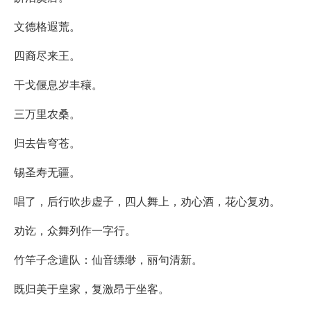
文德格遐荒。
四裔尽来王。
干戈偃息岁丰穰。
三万里农桑。
归去告穹苍。
锡圣寿无疆。
唱了，后行吹步虚子，四人舞上，劝心酒，花心复劝。
劝讫，众舞列作一字行。
竹竿子念遣队：仙音缥缈，丽句清新。
既归美于皇家，复激昂于坐客。