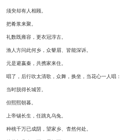
须臾却有人相顾。
把肴浆来聚。
礼数既雍容，更衣冠淳古。
渔人方问此何乡，众颦眉、皆能深诉。
元是避嬴秦，共携家来住。
唱了，后行吹太清歌，众舞，换坐，当花心一人唱：
当时脱得长城苦。
但熙熙朝暮。
上帝锡长生，任跳丸乌兔。
种桃千万已成阴，望家乡、杳然何处。