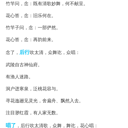
竹竿问，念：既有清歌妙舞，何不献呈。
花心答，念：旧乐何在。
竹竿子问，念：一部俨然。
花心答，念：再韵前来。
后行
念了，
吹太清，众舞讫，众唱：
武陵自古神仙府。
有渔人迷路。
洞户迸寒泉，泛桃花容与。
寻花迤逦见灵光，舍扁舟、飘然入去。
注目渺红霞，有人家无数。
唱了
，后行吹太清歌，众舞，舞讫，花心唱：