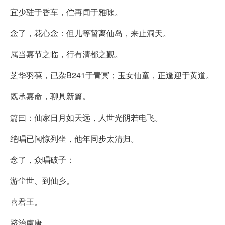
宜少驻于香车，伫再闻于雅咏。
念了，花心念：但儿等暂离仙岛，来止洞天。
属当嘉节之临，行有清都之觐。
芝华羽葆，已杂B241于青冥；玉女仙童，正逢迎于黄道。
既承嘉命，聊具新篇。
篇曰：仙家日月如天远，人世光阴若电飞。
绝唱已闻惊列坐，他年同步太清归。
念了，众唱破子：
游尘世、到仙乡。
喜君王。
跻治虞唐。