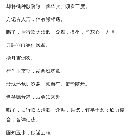
却将桃种散阶除，俾华实、须看三度。
方记古人言，信有缘相遇。
唱了，后行吹太清歌，众舞，换坐，当花心一人唱：
云軿羽巾宪仙风举。
指丹霄烟雾。
行作玉京朝，趁两班鹓鹭。
玲珑环佩拥霓裳，却自有、箫韶随步。
含笑嘱芳筵，后会须来赴。
唱了，后行吹太清歌，众舞，舞讫，竹竿子念：欣听嘉
音，备详仙迹。
固知玉步，欲返云程。