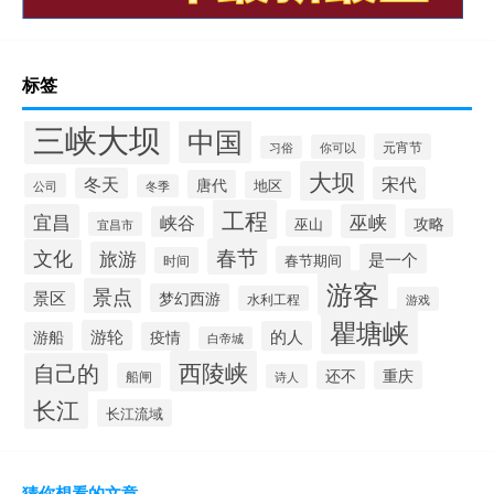
标签
三峡大坝
中国
元宵节
你可以
习俗
大坝
宋代
冬天
唐代
地区
公司
冬季
工程
宜昌
巫峡
峡谷
攻略
巫山
宜昌市
春节
文化
旅游
是一个
春节期间
时间
游客
景点
景区
梦幻西游
水利工程
游戏
瞿塘峡
游轮
的人
游船
疫情
白帝城
西陵峡
自己的
还不
重庆
船闸
诗人
长江
长江流域
猜你想看的文章