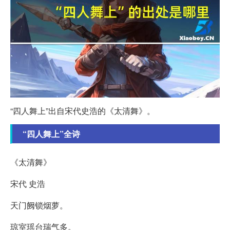
“四人舞上”出自宋代史浩的《太清舞》。
“四人舞上”全诗
《太清舞》
宋代 史浩
天门阙锁烟萝。
琼室瑶台瑞气多。