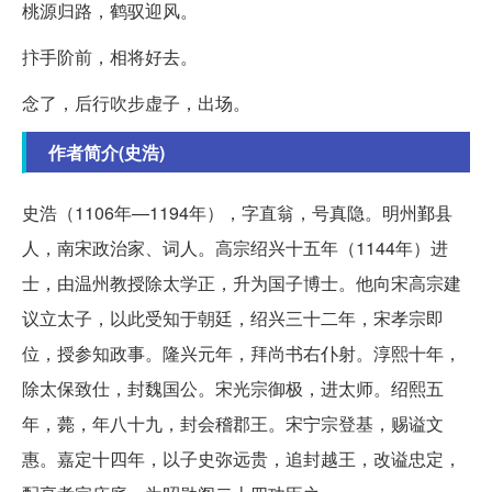
桃源归路，鹤驭迎风。
抃手阶前，相将好去。
念了，后行吹步虚子，出场。
作者简介(史浩)
史浩（1106年—1194年），字直翁，号真隐。明州鄞县
人，南宋政治家、词人。高宗绍兴十五年（1144年）进
士，由温州教授除太学正，升为国子博士。他向宋高宗建
议立太子，以此受知于朝廷，绍兴三十二年，宋孝宗即
位，授参知政事。隆兴元年，拜尚书右仆射。淳熙十年，
除太保致仕，封魏国公。宋光宗御极，进太师。绍熙五
年，薨，年八十九，封会稽郡王。宋宁宗登基，赐谥文
惠。嘉定十四年，以子史弥远贵，追封越王，改谥忠定，