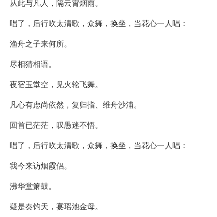
从此与凡人，隔云霄烟雨。
唱了，后行吹太清歌，众舞，换坐，当花心一人唱：
渔舟之子来何所。
尽相猜相语。
夜宿玉堂空，见火轮飞舞。
凡心有虑尚依然，复归指、维舟沙浦。
回首已茫茫，叹愚迷不悟。
唱了，后行吹太清歌，众舞，换坐，当花心一人唱：
我今来访烟霞侣。
沸华堂箫鼓。
疑是奏钧天，宴瑶池金母。