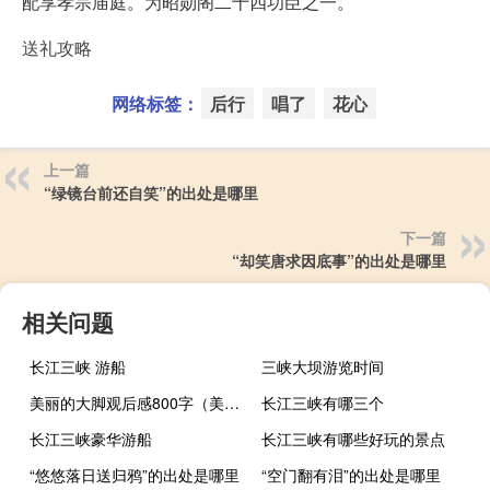
配享孝宗庙庭。为昭勋阁二十四功臣之一。
送礼攻略
网络标签：
后行
唱了
花心
上一篇
“绿镜台前还自笑”的出处是哪里
下一篇
“却笑唐求因底事”的出处是哪里
相关问题
长江三峡 游船
三峡大坝游览时间
美丽的大脚观后感800字（美丽的大脚观后感）
长江三峡有哪三个
长江三峡豪华游船
长江三峡有哪些好玩的景点
“悠悠落日送归鸦”的出处是哪里
“空门翻有泪”的出处是哪里