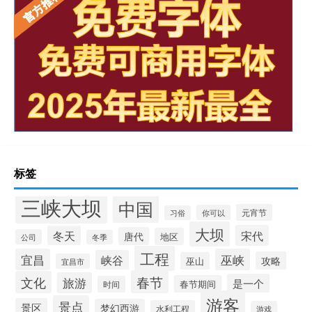
标签
三峡大坝
中国
元宵节
你可以
习俗
大坝
宋代
冬天
唐代
地区
公司
冬季
工程
宜昌
巫峡
峡谷
攻略
巫山
宜昌市
春节
文化
旅游
是一个
春节期间
时间
游客
景点
景区
梦幻西游
水利工程
游戏