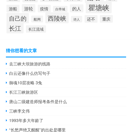
瞿塘峡
游轮
的人
游船
疫情
白帝城
西陵峡
自己的
还不
重庆
船闸
诗人
长江
长江流域
猜你想看的文章
去三峡大坝旅游的线路
白云还像什么仿写句子
御魂10层攻略 3兔
长江三峡旅游区
唐山二级建造师报考条件是什么
三峡李文伟
1993年多大年龄了
“长愁声绝又醒醒”的出处是哪里