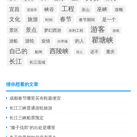
工程
宜昌
巫峡
峡谷
攻略
巫山
宜昌市
春节
文化
旅游
是一个
春节期间
时间
游客
景点
景区
梦幻西游
水利工程
游戏
瞿塘峡
游轮
的人
游船
疫情
白帝城
西陵峡
自己的
还不
重庆
船闸
诗人
长江
长江流域
猜你想看的文章
成都春节哪里买布鞋最便宜
长江三峡普通游轮旅游
长江三峡船票预定
“滕子伐郑”的出处是哪里
冬天的果树如何保存更久