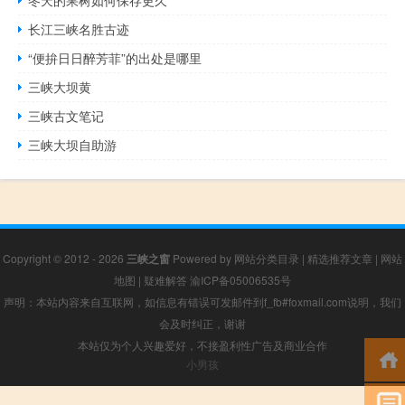
长江三峡名胜古迹
“便拚日日醉芳菲”的出处是哪里
三峡大坝黄
三峡古文笔记
三峡大坝自助游
Copyright © 2012 - 2026
三峡之窗
Powered by
网站分类目录
|
精选推荐文章
|
网站
地图
|
疑难解答
渝ICP备05006535号
声明：本站内容来自互联网，如信息有错误可发邮件到f_fb#foxmail.com说明，我们
会及时纠正，谢谢
本站仅为个人兴趣爱好，不接盈利性广告及商业合作
小男孩