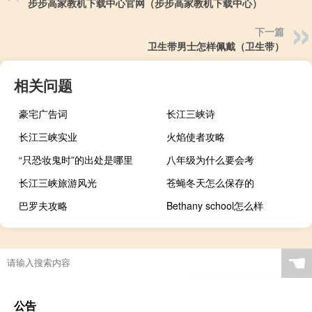
步步高家教机下载中心官网（步步高家教机下载中心）
下一篇
卫生带男士怎样佩戴（卫生带）
相关问题
豪宅广告词
长江三峡诗
长江三峡实业
火焰使者攻略
“只恐妆鬼时”的出处是哪里
八年级为什么要会考
长江三峡旅游风光
苍蝇冬天怎么保存的
巴罗夫攻略
Bethany school怎么样
☚
公告