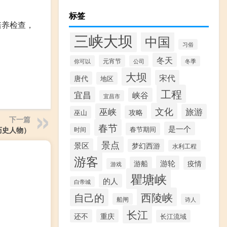
标签
培养检查，
三峡大坝
中国
习俗
冬天
元宵节
你可以
公司
冬季
大坝
宋代
唐代
地区
工程
宜昌
峡谷
宜昌市
文化
巫峡
旅游
攻略
巫山
下一篇
春节
是一个
春节期间
时间
历史人物）
景点
景区
梦幻西游
水利工程
游客
游轮
游船
疫情
游戏
瞿塘峡
的人
白帝城
西陵峡
自己的
船闸
诗人
长江
还不
重庆
长江流域