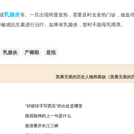
乳腺炎
或
等。一旦出现明显发热，需要及时去发热门诊，做血
择敏感抗生素进行治疗。如果有乳腺炎，暂时不能母乳喂养。
乳腺炎
产褥期
是指
英勇无畏的历史人物和典故（英勇无畏的
“径烦珍字写西宾”的出处是哪里
能屈能伸的上一句是什么
旅游重庆长江三峡