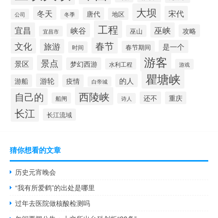
大坝
宋代
冬天
唐代
地区
公司
冬季
工程
宜昌
巫峡
峡谷
攻略
巫山
宜昌市
春节
文化
旅游
是一个
春节期间
时间
游客
景点
景区
梦幻西游
水利工程
游戏
瞿塘峡
游轮
的人
游船
疫情
白帝城
西陵峡
自己的
还不
重庆
船闸
诗人
长江
长江流域
猜你想看的文章
历史元宵晚会
“我有所爱鹤”的出处是哪里
过年去医院做核酸检测吗