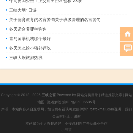
午间要闻公告：上交所出台科创板“28条”
三峡大坝1日游
关于德育教育的名言警句关于班级管理的名言警句
冬天适合养哪种狗狗
青岛留学机构哪个最好
冬天怎么给小猪补钙吃
三峡大坝旅游热线
Copyright © 2012 - 2026
三峡之窗
Powered by
网站分类目录
|
精选推荐文章
|
网站
地图
|
疑难解答
渝ICP备05006535号
声明：本站内容来自互联网，如信息有错误可发邮件到f_fb#foxmail.com说明，我们
会及时纠正，谢谢
本站仅为个人兴趣爱好，不接盈利性广告及商业合作
小男孩