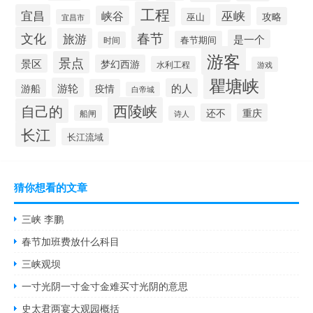
工程
宜昌
巫峡
峡谷
攻略
巫山
宜昌市
春节
文化
旅游
是一个
春节期间
时间
游客
景点
景区
梦幻西游
水利工程
游戏
瞿塘峡
游轮
的人
游船
疫情
白帝城
西陵峡
自己的
还不
重庆
船闸
诗人
长江
长江流域
猜你想看的文章
三峡 李鹏
春节加班费放什么科目
三峡观坝
一寸光阴一寸金寸金难买寸光阴的意思
史太君两宴大观园概括