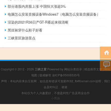
部分港股内房股上涨 中国恒大涨超3%
电脑怎么安装音频设备Windows7（电脑怎么安装音频设备）
渲染的2021R36日产GT-R看起来很清晰
黑丝袜穿什么鞋子好看
三峡景区旅游景点
Copyright © 2012 - 2026
三峡之窗
Powered by
网站分类目录
|
精选推荐文章
|
网站
地图
|
疑难解答
渝ICP备05006535号
声明：本站内容来自互联网，如信息有错误可发邮件到f_fb#foxmail.com说明，我们
会及时纠正，谢谢
本站仅为个人兴趣爱好，不接盈利性广告及商业合作
小男孩