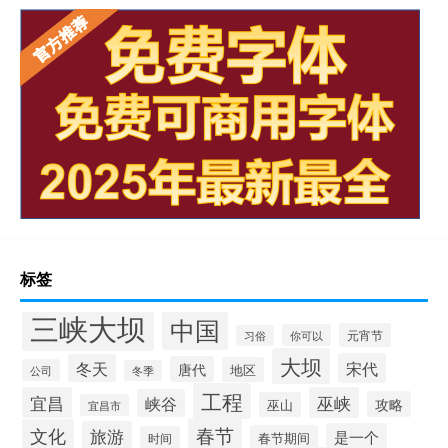
标签
三峡大坝
中国
元宵节
你可以
习俗
大坝
宋代
冬天
唐代
地区
公司
冬季
工程
宜昌
巫峡
峡谷
攻略
巫山
宜昌市
春节
文化
旅游
是一个
春节期间
时间