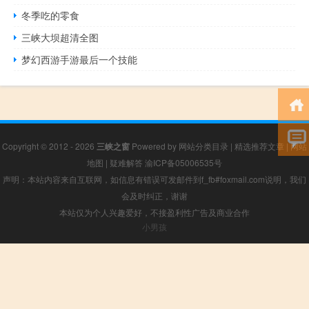
冬季吃的零食
三峡大坝超清全图
梦幻西游手游最后一个技能
Copyright © 2012 - 2026
三峡之窗
Powered by
网站分类目录
|
精选推荐文章
|
网站
地图
|
疑难解答
渝ICP备05006535号
声明：本站内容来自互联网，如信息有错误可发邮件到f_fb#foxmail.com说明，我们
会及时纠正，谢谢
本站仅为个人兴趣爱好，不接盈利性广告及商业合作
小男孩