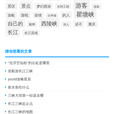
游客
景点
景区
梦幻西游
水利工程
游戏
瞿塘峡
游轮
的人
游船
疫情
白帝城
西陵峡
自己的
还不
重庆
船闸
诗人
长江
长江流域
猜你想看的文章
“光浮空似粉”的出处是哪里
坐船游长江三峡
youtd攻略星辰
射水鱼吃什么
三峡大坝第一站该去哪
长江三峡起止点
长江三峡的地图