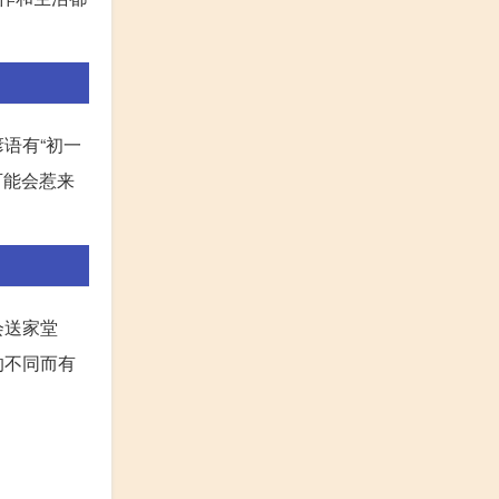
语有“初一
可能会惹来
会送家堂
的不同而有