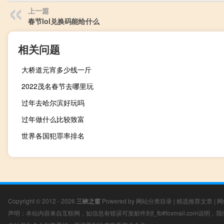
上一篇
春节lol兑换码能给什么
相关问题
大桥道元宵多少线一斤
2022茂名春节去哪里玩
过年去哈尔滨好玩吗
过年做什么比较致富
世界各国犯罪率排名
Copyright © 2012 - 2026
三峡之窗
Powered by
网站分类目录
|
精选推荐文章
|
网
声明：本站内容来自互联网，如信息有错误可发邮件到f_fb#foxmail.com说明