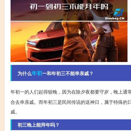
年初
为什么
一和年初三不能串亲戚？
年初一的人们起得较晚，因为在除夕夜都要守岁，晚上通
合去串亲戚。而年初三是民间传说的送神日，属于特殊的
戚。
初三晚上能拜年吗？