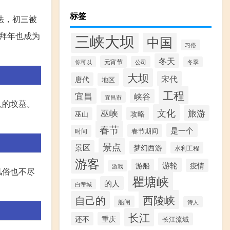
标签
法，初三被
三峡大坝
拜年也成为
中国
习俗
冬天
元宵节
你可以
公司
冬季
大坝
宋代
唐代
地区
工程
宜昌
峡谷
宜昌市
人的坟墓。
文化
巫峡
旅游
攻略
巫山
春节
是一个
春节期间
时间
景点
景区
梦幻西游
水利工程
游客
游轮
游船
疫情
游戏
风俗也不尽
瞿塘峡
的人
白帝城
西陵峡
自己的
船闸
诗人
长江
还不
重庆
长江流域