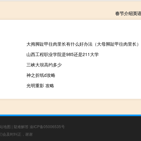
春节介绍英语
大拇脚趾甲往肉里长有什么好办法（大母脚趾甲往肉里长）
山西工程职业学院是985还是211大学
三峡大坝高约多少
神之折纸d攻略
光明重影 攻略
站地图
|
疑难解答
渝ICP备05006535号
，我们会及时纠正，谢谢