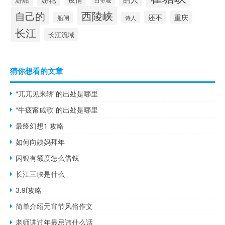
白帝城
西陵峡
自己的
还不
重庆
船闸
诗人
长江
长江流域
猜你想看的文章
“兀兀见来轿”的出处是哪里
“牛疲甯戚歌”的出处是哪里
最终幻想1 攻略
如何向姨妈拜年
闪银有额度怎么借钱
长江三峡是什么
3.9f攻略
简单介绍元宵节风俗作文
老师讲过年最忌讳什么话