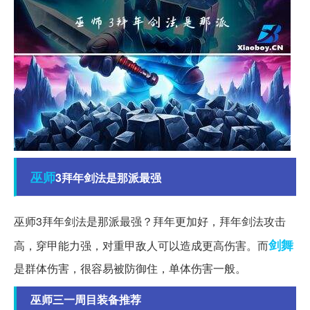
巫师
3拜年剑法是那派最强
巫师3拜年剑法是那派最强？拜年更加好，拜年剑法攻击
剑舞
高，穿甲能力强，对重甲敌人可以造成更高伤害。而
是群体伤害，很容易被防御住，单体伤害一般。
巫师三一周目装备推荐