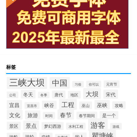
标签
三峡大坝
中国
元宵节
你可以
习俗
大坝
宋代
冬天
唐代
地区
公司
冬季
工程
宜昌
巫峡
峡谷
攻略
巫山
宜昌市
春节
文化
旅游
是一个
春节期间
时间
游客
景点
景区
梦幻西游
水利工程
游戏
瞿塘峡
游轮
的人
游船
疫情