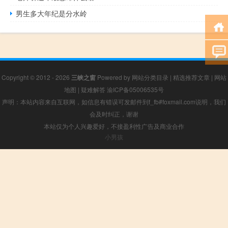
男生多大年纪是分水岭
Copyright © 2012 - 2026
三峡之窗
Powered by
网站分类目录
|
精选推荐文章
|
网站
地图
|
疑难解答
渝ICP备05006535号
声明：本站内容来自互联网，如信息有错误可发邮件到f_fb#foxmail.com说明，我们
会及时纠正，谢谢
本站仅为个人兴趣爱好，不接盈利性广告及商业合作
小男孩