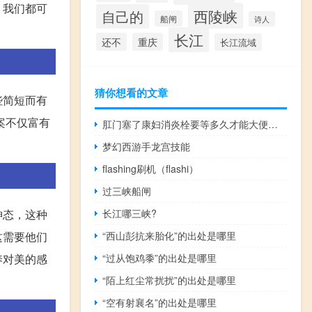
，我们都可
西陵峡
自己的
船闸
诗人
长江
还不
重庆
长江流域
猜你想看的文章
些简短而有
案不仅富有
肛门塞了康妇消炎栓要等多久才能大便（康妇消炎栓要塞多少个小时才能大便）
梦幻西游手龙宫技能
flashing刷机（flashi）
过三峡船闸
神态，这种
长江哪三峡?
这需要他们
“西山彭抗来胎化”的出处是哪里
养对美的感
“过从饱鸡黍”的出处是哪里
“陌上红尘常扰扰”的出处是哪里
“空有射襄名”的出处是哪里