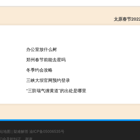
太原春节202
办公室放什么树
郑州春节前能去星吗
冬季约会攻略
三峡大坝官网预约登录
“三阶瑞气缠黄道”的出处是哪里
站地图
|
疑难解答
渝ICP备05006535号
，我们会及时纠正，谢谢