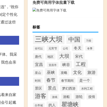
免费可商用字体批量下载
连”，“祝你
制定个性化
。通过这些
标签
三峡大坝
中国
习俗
冬天
元宵节
你可以
公司
冬季
字体。我采
大坝
宋代
唐代
地区
，我也会亲
工程
宜昌
峡谷
宜昌市
文化
巫峡
旅游
攻略
巫山
春节
是一个
春节期间
时间
景点
景区
梦幻西游
水利工程
游客
临着来自家
游轮
游船
疫情
游戏
能会引起尴
瞿塘峡
的人
白帝城