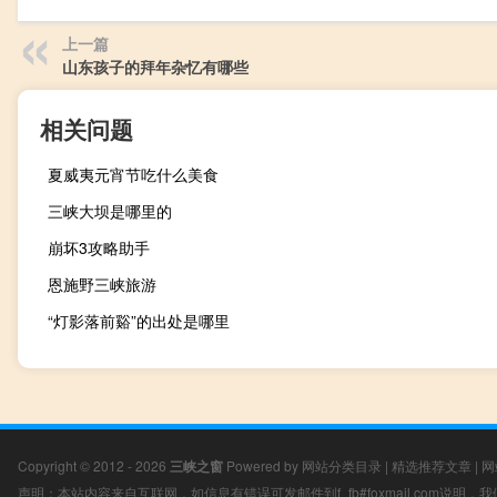
上一篇
山东孩子的拜年杂忆有哪些
相关问题
夏威夷元宵节吃什么美食
三峡大坝是哪里的
崩坏3攻略助手
恩施野三峡旅游
“灯影落前谿”的出处是哪里
Copyright © 2012 - 2026
三峡之窗
Powered by
网站分类目录
|
精选推荐文章
|
网
声明：本站内容来自互联网，如信息有错误可发邮件到f_fb#foxmail.com说明