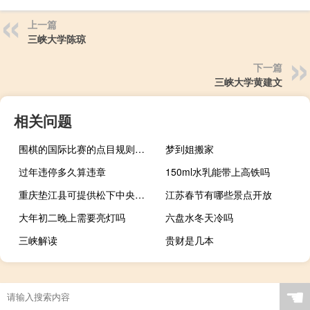
上一篇
三峡大学陈琼
下一篇
三峡大学黄建文
相关问题
围棋的国际比赛的点目规则如何
梦到姐搬家
过年违停多久算违章
150ml水乳能带上高铁吗
重庆垫江县可提供松下中央空调维修服务地址在哪
江苏春节有哪些景点开放
大年初二晚上需要亮灯吗
六盘水冬天冷吗
三峡解读
贵财是几本
☚