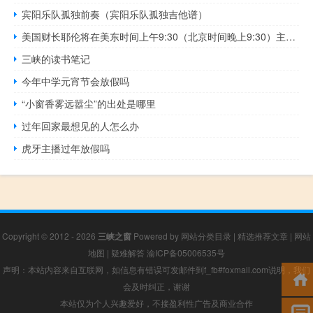
宾阳乐队孤独前奏（宾阳乐队孤独吉他谱）
美国财长耶伦将在美东时间上午9:30（北京时间晚上9:30）主持金融稳定监督委员会会议
三峡的读书笔记
今年中学元宵节会放假吗
“小窗香雾远嚣尘”的出处是哪里
过年回家最想见的人怎么办
虎牙主播过年放假吗
Copyright © 2012 - 2026
三峡之窗
Powered by
网站分类目录
|
精选推荐文章
|
网站
地图
|
疑难解答
渝ICP备05006535号
声明：本站内容来自互联网，如信息有错误可发邮件到f_fb#foxmail.com说明，我们
会及时纠正，谢谢
本站仅为个人兴趣爱好，不接盈利性广告及商业合作