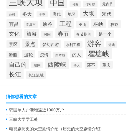
三峡大坝
中国
元宵节
你可以
习俗
大坝
宋代
冬天
唐代
地区
公司
冬季
工程
宜昌
巫峡
峡谷
攻略
巫山
宜昌市
春节
文化
旅游
是一个
春节期间
时间
游客
景点
景区
梦幻西游
水利工程
游戏
瞿塘峡
游轮
的人
游船
疫情
白帝城
西陵峡
自己的
还不
重庆
船闸
诗人
长江
长江流域
猜你想看的文章
韩国单人户渐增逼近1000万户
三峡大学学工处
电视剧历史的天空剧情介绍（历史的天空剧情介绍）