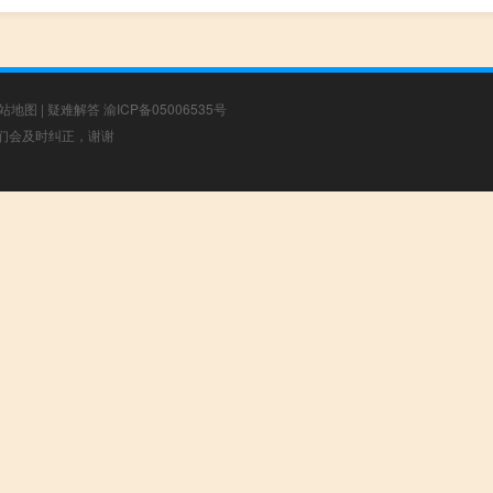
站地图
|
疑难解答
渝ICP备05006535号
，我们会及时纠正，谢谢