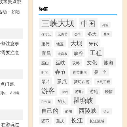
峡等景点都
标签
活动，如歌
三峡大坝
中国
习俗
冬天
元宵节
你可以
公司
冬季
大坝
宋代
一些注意事
唐代
地区
工程
客需要注意
宜昌
峡谷
宜昌市
文化
巫峡
旅游
攻略
巫山
春节
是一个
春节期间
时间
景点
景区
梦幻西游
水利工程
景点门票、
游客
游轮
游船
疫情
游戏
选购一些特
瞿塘峡
的人
白帝城
西陵峡
自己的
船闸
诗人
长江
还不
重庆
长江流域
。在游玩过